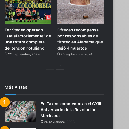
Ter Stegen operado
Ofrecen recompensa
“satisfactoriamente” de
por responsables de
una rotura completa
tiroteo en Alabama que
del tendón rotuliano
dejó 4 muertos
23 septiembre, 2024
23 septiembre, 2024
Página
Siguiente
anterior
página
Más vistas
En Taxco, conmemoran el CXIII
Aniversario de la Revolución
Mexicana
20 noviembre, 2023