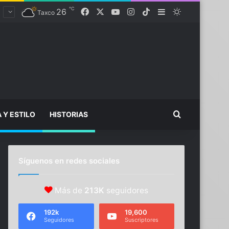
℃
Facebook
X
YouTube
Instagram
TikTok
26
Sidebar
Switch skin
Taxco
Buscar...
A Y ESTILO
HISTORIAS
Síguenos en redes sociales
Más de
213K
seguidores
192k
19,600
Seguidores
Suscriptores