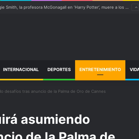
“satisfactoriamente” de una rotura completa del tendón rotuliano
INTERNACIONAL
DEPORTES
ENTRETENIMIENTO
VID
do desafíos tras anuncio de la Palma de Oro de Cannes
uirá asumiendo
ncio de la Palma de