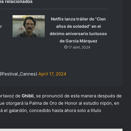
os relacionados
s
Netflix lanza tráiler de “Cien
r
años de soledad” en el
décimo aniversario luctuoso
de García Márquez
17 abril, 2024
(@Festival_Cannes)
April 17, 2024
ortavoz de
Ghibli
, se pronunció de esta manera después de
ue otorgará la Palma de Oro de Honor al estudio nipón, en
á el galardón, concedido hasta ahora solo a título