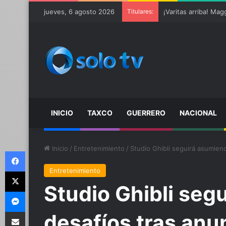
Ter Stegen operado 
jueves, 6 agosto 2026
Titulares:
INICIO
TAXCO
GUERRERO
NACIONAL
Inicio
/
Entretenimiento
/
Studio Ghibli seguirá asumien
Facebook
Entretenimiento
X
Studio Ghibli seg
Messenger
Compartir por email
desafíos tras anu