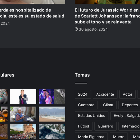
rda es hospitalizado de
El futuro de Jurassic World e
ia, este es su estado de salud
de Scarlett Johansson: la fran
sube el tono y se reinventa
, 2024
30 agosto, 2024
ulares
Temas
2024
Accidente
Actor
Cantante
Clima
Deportes
Estados Unidos
Evelyn Salgad
Fútbol
Guerrero
Internacio
Mario Figueroa
Muere
Méx