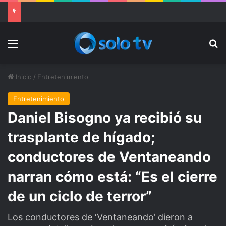
Ter Stegen operado “satisfactoriamente” de una rotura completa del tendón rotuliano
Menu
Bu
Inicio
/
Entretenimiento
Entretenimiento
Daniel Bisogno ya recibió su
trasplante de hígado;
conductores de Ventaneando
narran cómo está: “Es el cierre
de un ciclo de terror”
Los conductores de ‘Ventaneando’ dieron a