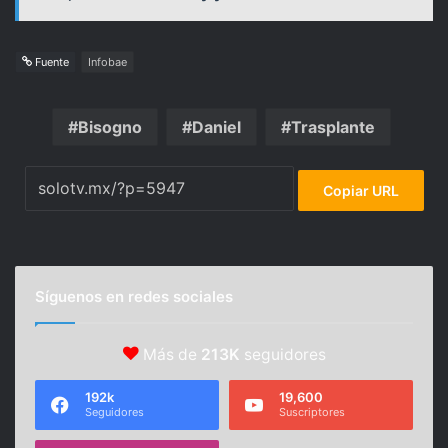
Fuente
Infobae
Bisogno
Daniel
Trasplante
Copiar URL
Síguenos en redes sociales
Más de
213K
seguidores
192k
19,600
Seguidores
Suscriptores