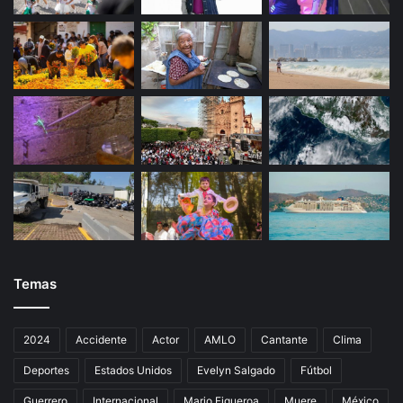
‘
s
e
l
f
i
e
’
Temas
2024
Accidente
Actor
AMLO
Cantante
Clima
Deportes
Estados Unidos
Evelyn Salgado
Fútbol
Guerrero
Internacional
Mario Figueroa
Muere
México