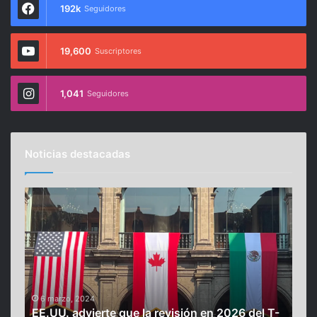
192k
Seguidores
19,600
Suscriptores
1,041
Seguidores
Noticias destacadas
E
M
E
u
.
e
U
r
U
e
.
‘
a
i
15
Mue
d
n
6 marzo, 2024
s
EE.UU. advierte que la revisión en 2026 del T-
cas
v
f