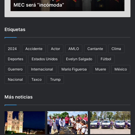
MEC será “incómoda”
‘sel
i
l
e
u
r
e
t
n
Etiquetas
e
c
q
e
u
r
2024
Accidente
Actor
AMLO
Cantante
Clima
e
’
l
a
Deportes
Estados Unidos
Evelyn Salgado
Fútbol
a
l
r
c
Guerrero
Internacional
Mario Figueroa
Muere
México
e
a
Nacional
Taxco
Trump
v
e
i
r
s
d
Más noticias
i
e
ó
s
n
d
e
e
n
l
2
o