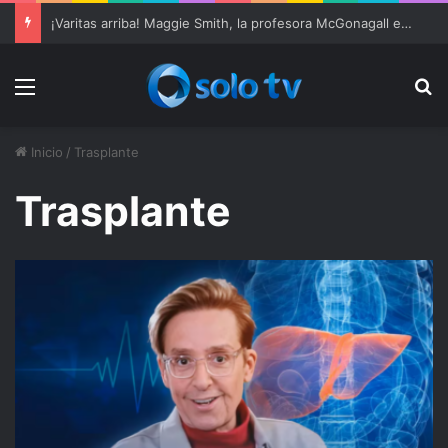
¡Varitas arriba! Maggie Smith, la profesora McGonagall en ‘Harry Potter’, muere a los 89 años
Menu
Bu
Inicio
/
Trasplante
Trasplante