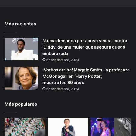
o
r
d
a
n
t
a
s
t
e
”
i
Más recientes
e
p
n
t
r
á
e
Nueva demanda por abuso sexual contra
i
g
n
‘Diddy’ de una mujer que asegura quedó
o
i
t
embarazada
a
r
n
27 septiembre, 2024
b
a
¡Varitas arriba! Maggie Smith, la profesora
a
McGonagall en ‘Harry Potter’,
t
muere a los 89 años
o
27 septiembre, 2024
m
a
r
Más populares
s
e
u
n
a