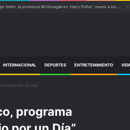
“satisfactoriamente” de una rotura completa del tendón rotuliano
INTERNACIONAL
DEPORTES
ENTRETENIMIENTO
VID
Honorario por un Día”
co, programa
o por un Día”