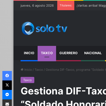
jueves, 6 agosto 2026
Titulares:
Ter Stegen operado 
INICIO
TAXCO
GUERRERO
NACIONAL
Inicio
/
Taxco
/
Gestiona DIF-Taxco, programa “Soldado 
Facebook
Taxco
X
Gestiona DIF-Tax
Messenger
Compartir por email
“Soldado Honorari