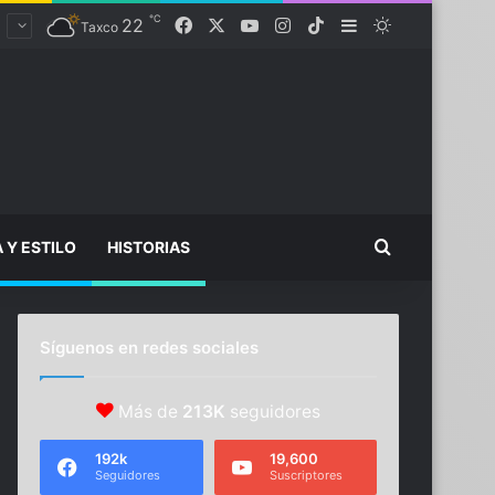
℃
Facebook
X
YouTube
Instagram
TikTok
22
Sidebar
Switch skin
Taxco
Buscar...
A Y ESTILO
HISTORIAS
Síguenos en redes sociales
Más de
213K
seguidores
192k
19,600
Seguidores
Suscriptores