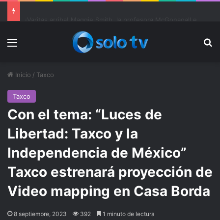
Ter Stegen operado “satisfactoriamente” de una rotura completa del tendón rotuliano
Menu
Bu
Inicio
/
Taxco
Taxco
Con el tema: “Luces de
Libertad: Taxco y la
Independencia de México”
Taxco estrenará proyección de
Video mapping en Casa Borda
8 septiembre, 2023
392
1 minuto de lectura