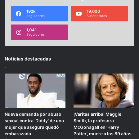
192k
19,600
Seguidores
Suscriptores
1,041
Seguidores
Noticias destacadas
Nueva demanda por abuso
¡Varitas arriba! Maggie
sexual contra ‘Diddy’ de una
Smith, la profesora
mujer que asegura quedó
McGonagall en ‘Harry
embarazada
Potter’, muere a los 89 años