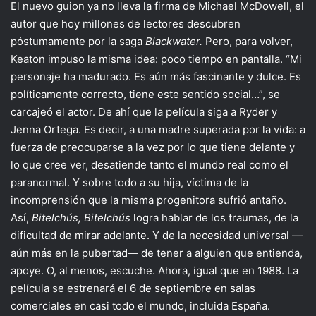
El nuevo guion ya no lleva la firma de Michael McDowell, el
autor que hoy millones de lectores descubren
póstumamente por la saga
Blackwater.
Pero, para volver,
Keaton impuso la misma idea: poco tiempo en pantalla. “Mi
personaje ha madurado. Es aún más fascinante y dulce. Es
políticamente correcto, tiene este sentido social…”, se
carcajeó el actor. De ahí que la película siga a Ryder y
Jenna Ortega. Es decir, a una madre superada por la vida: a
fuerza de preocuparse a la vez por lo que tiene delante y
lo que cree ver, desatiende tanto el mundo real como el
paranormal. Y sobre todo a su hija, víctima de la
incomprensión que la misma progenitora sufrió antaño.
Así,
Bitelchús, Bitelchús
logra hablar de los traumas, de la
dificultad de mirar adelante. Y de la necesidad universal —
aún más en la pubertad— de tener a alguien que entienda,
apoye. O, al menos, escuche. Ahora, igual que en 1988. La
película se estrenará el 6 de septiembre en salas
comerciales en casi todo el mundo, incluida España.