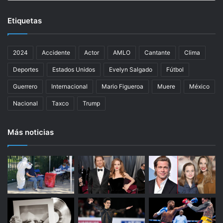
e
a
Etiquetas
l
i
d
2024
Accidente
Actor
AMLO
Cantante
Clima
a
d
Deportes
Estados Unidos
Evelyn Salgado
Fútbol
l
a
Guerrero
Internacional
Mario Figueroa
Muere
México
c
Nacional
Taxco
Trump
u
a
r
Más noticias
t
a
t
r
a
n
s
f
o