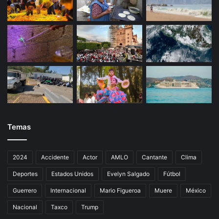
Temas
2024
Accidente
Actor
AMLO
Cantante
Clima
Deportes
Estados Unidos
Evelyn Salgado
Fútbol
Guerrero
Internacional
Mario Figueroa
Muere
México
Nacional
Taxco
Trump