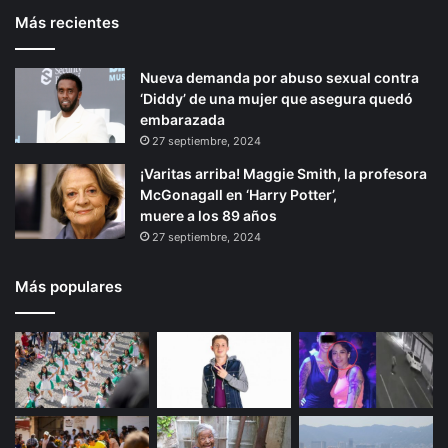
Más recientes
e
p
r
á
Nueva demanda por abuso sexual contra
i
g
‘Diddy’ de una mujer que asegura quedó
o
i
embarazada
r
n
27 septiembre, 2024
a
¡Varitas arriba! Maggie Smith, la profesora
McGonagall en ‘Harry Potter’,
muere a los 89 años
27 septiembre, 2024
Más populares