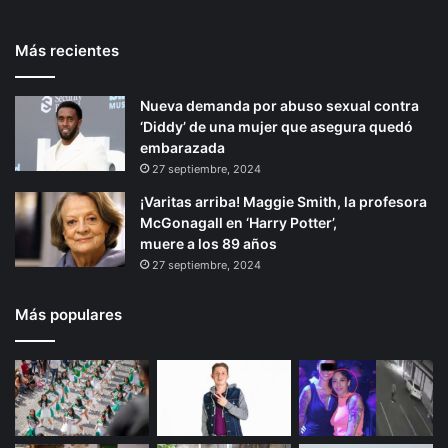
e
s
t
e
g
a
Más recientes
e
p
r
b
e
i
r
á
s
l
Nueva demanda por abuso sexual contra
i
g
o
i
‘Diddy’ de una mujer que asegura quedó
o
i
a
d
embarazada
c
a
r
n
27 septiembre, 2024
l
d
a
¡Varitas arriba! Maggie Smith, la profesora
a
r
McGonagall en ‘Harry Potter’,
s
u
muere a los 89 años
e
s
27 septiembre, 2024
s
a
a
n
Más populares
t
e
c
o
v
i