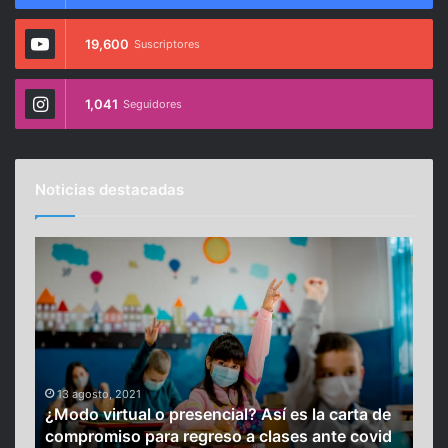
19,600
Suscriptores
1,041
Seguidores
Noticias destacadas
¿
U
M
c
o
r
d
a
o
n
v
i
i
a
r
r
13 agosto, 2021
23
¿Modo virtual o presencial? Así es la carta de
Ucr
t
e
compromiso para regreso a clases ante covid
y a
u
c