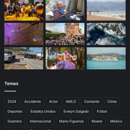
d
Temas
2024
Accidente
Actor
AMLO
Cantante
Clima
Deportes
Estados Unidos
Evelyn Salgado
Fútbol
Guerrero
Internacional
Mario Figueroa
Muere
México