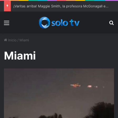
¡Varitas arriba! Maggie Smith, la profesora McGonagall en ‘Harry Potter’, muere a los 89 años
Menu
Bu
Inicio
/
Miami
Miami