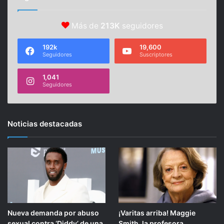
Más de
213K
seguidores
192k
19,600
Seguidores
Suscriptores
1,041
Seguidores
Noticias destacadas
Nueva demanda por abuso
¡Varitas arriba! Maggie
sexual contra ‘Diddy’ de una
Smith, la profesora