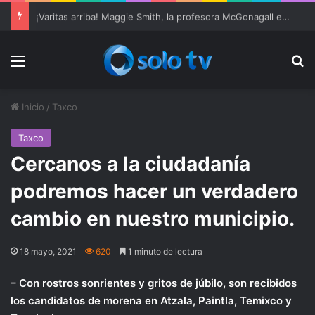
Ter Stegen operado “satisfactoriamente” de una rotura completa del tendón rotuliano
Menu
Bu
Inicio
/
Taxco
Taxco
Cercanos a la ciudadanía
podremos hacer un verdadero
cambio en nuestro municipio.
18 mayo, 2021
620
1 minuto de lectura
– Con rostros sonrientes y gritos de júbilo, son recibidos
los candidatos de morena en Atzala, Paintla, Temixco y