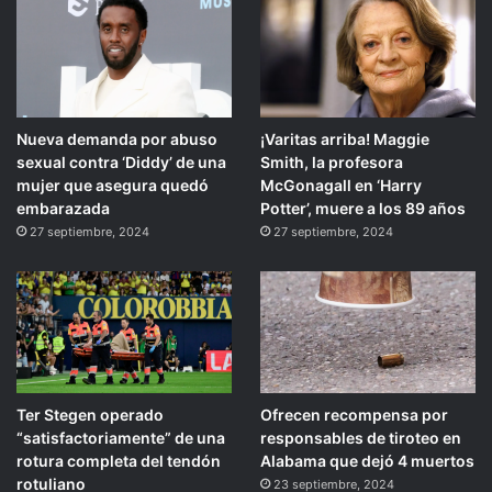
Nueva demanda por abuso
¡Varitas arriba! Maggie
sexual contra ‘Diddy’ de una
Smith, la profesora
mujer que asegura quedó
McGonagall en ‘Harry
embarazada
Potter’, muere a los 89 años
27 septiembre, 2024
27 septiembre, 2024
Ter Stegen operado
Ofrecen recompensa por
“satisfactoriamente” de una
responsables de tiroteo en
rotura completa del tendón
Alabama que dejó 4 muertos
rotuliano
23 septiembre, 2024