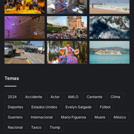
Temas
2024
Accidente
Actor
AMLO
Cantante
Clima
Deportes
Estados Unidos
Evelyn Salgado
Fútbol
Guerrero
Internacional
Mario Figueroa
Muere
México
Nacional
Taxco
Trump