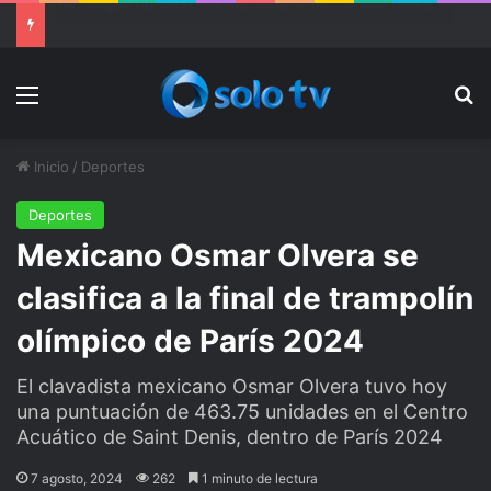
Ter Stegen operado “satisfactoriamente” de una rotura completa del tendón rotuliano
Menu
Bu
Inicio
/
Deportes
Deportes
Mexicano Osmar Olvera se
clasifica a la final de trampolín
olímpico de París 2024
El clavadista mexicano Osmar Olvera tuvo hoy
una puntuación de 463.75 unidades en el Centro
Acuático de Saint Denis, dentro de París 2024
7 agosto, 2024
262
1 minuto de lectura