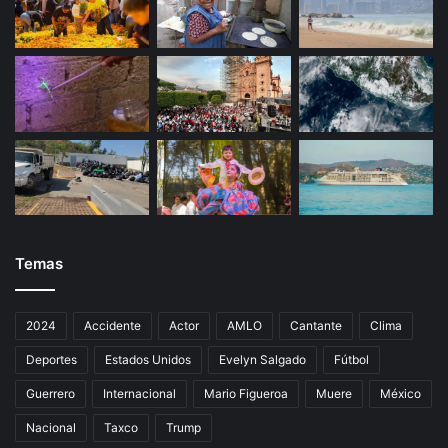
Temas
2024
Accidente
Actor
AMLO
Cantante
Clima
Deportes
Estados Unidos
Evelyn Salgado
Fútbol
Guerrero
Internacional
Mario Figueroa
Muere
México
Nacional
Taxco
Trump