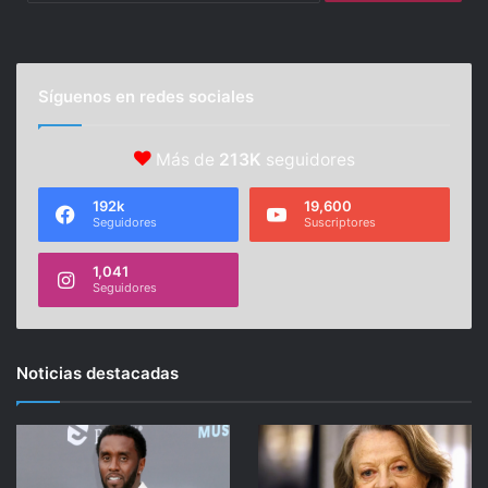
Síguenos en redes sociales
Más de
213K
seguidores
192k
19,600
Seguidores
Suscriptores
1,041
Seguidores
Noticias destacadas