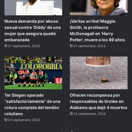
Nueva demanda por abuso
¡Varitas arriba! Maggie
sexual contra ‘Diddy’ de una
Smith, la profesora
mujer que asegura quedó
McGonagall en ‘Harry
embarazada
Potter’, muere a los 89 años
27 septiembre, 2024
27 septiembre, 2024
Ter Stegen operado
Ofrecen recompensa por
“satisfactoriamente” de una
responsables de tiroteo en
rotura completa del tendón
Alabama que dejó 4 muertos
rotuliano
23 septiembre, 2024
23 septiembre, 2024
Página
Siguiente