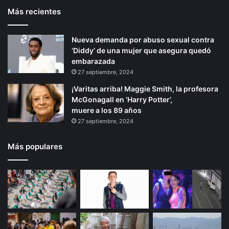
r
Más recientes
e
p
e
g
r
á
a
Nueva demanda por abuso sexual contra
i
g
r
‘Diddy’ de una mujer que asegura quedó
o
i
s
embarazada
u
r
n
27 septiembre, 2024
m
a
¡Varitas arriba! Maggie Smith, la profesora
i
McGonagall en ‘Harry Potter’,
n
muere a los 89 años
i
27 septiembre, 2024
s
t
r
Más populares
o
s
a
G
a
z
a