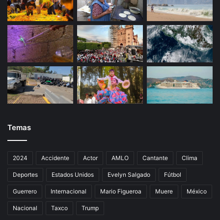
Temas
2024
Accidente
Actor
AMLO
Cantante
Clima
Deportes
Estados Unidos
Evelyn Salgado
Fútbol
Guerrero
Internacional
Mario Figueroa
Muere
México
Nacional
Taxco
Trump