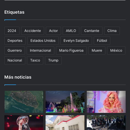
r
á
Etiquetas
v
a
r
2024
Accidente
Actor
AMLO
Cantante
Clima
i
a
Deportes
Estados Unidos
Evelyn Salgado
Fútbol
s
s
Guerrero
Internacional
Mario Figueroa
Muere
México
e
Nacional
Taxco
Trump
m
a
n
Más noticias
a
s
p
a
r
a
c
o
n