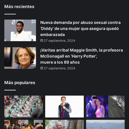
d
Más recientes
e
p
e
e
r
á
v
Nueva demanda por abuso sexual contra
i
g
e
‘Diddy’ de una mujer que asegura quedó
o
i
n
embarazada
t
r
n
27 septiembre, 2024
o
a
¡Varitas arriba! Maggie Smith, la profesora
s
McGonagall en ‘Harry Potter’,
n
muere a los 89 años
a
27 septiembre, 2024
c
i
o
Más populares
n
a
l
e
s