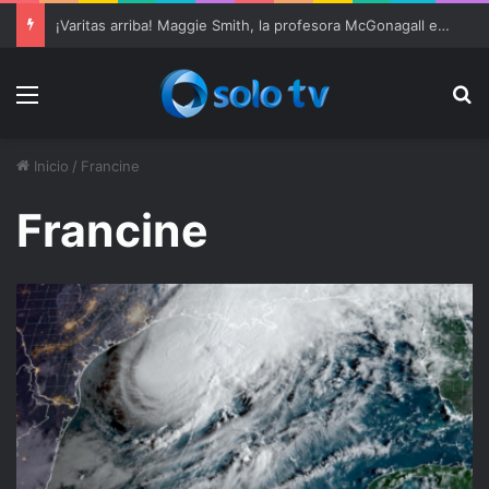
¡Varitas arriba! Maggie Smith, la profesora McGonagall en ‘Harry Potter’, muere a los 89 años
Menu
Bu
Inicio
/
Francine
Francine