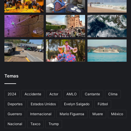
Temas
2024
Accidente
Actor
AMLO
Cantante
Clima
Deportes
Estados Unidos
Evelyn Salgado
Fútbol
Guerrero
Internacional
Mario Figueroa
Muere
México
Nacional
Taxco
Trump