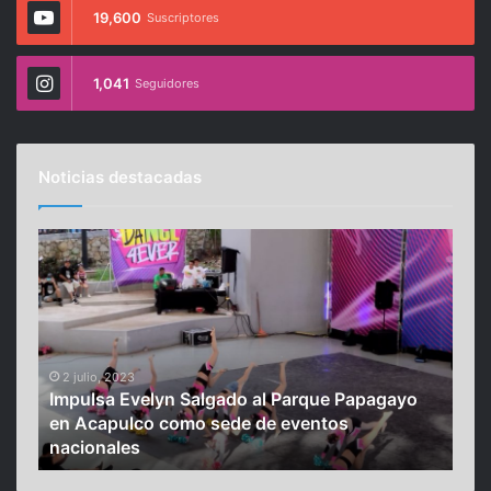
19,600
Suscriptores
1,041
Seguidores
Noticias destacadas
I
P
m
o
p
r
u
q
l
u
s
é
a
2 julio, 2023
s
Impulsa Evelyn Salgado al Parque Papagayo
E
o
28
r
en Acapulco como sede de eventos
Por
v
ñ
nacionales
cie
e
a
l
m