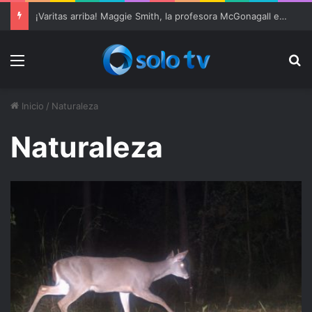
¡Varitas arriba! Maggie Smith, la profesora McGonagall en ‘Harry Potter’, muere a los 89 años
Menu
Bu
Inicio
/
Naturaleza
Naturaleza