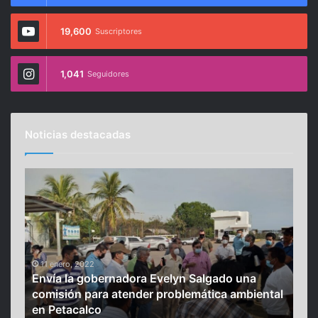
19,600
Suscriptores
1,041
Seguidores
Noticias destacadas
E
“
n
S
v
e
í
m
a
e
l
v
a
11 enero, 2022
i
12
Envía la gobernadora Evelyn Salgado una
“Se
g
n
 la
comisión para atender problemática ambiental
Nig
o
i
en Petacalco
pa
b
e