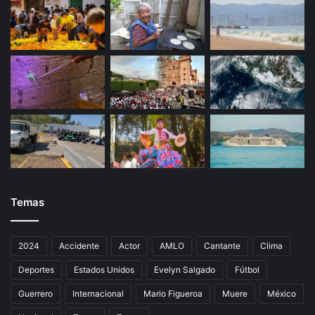
e
a
n
s
P
ó
e
?
t
a
c
a
l
c
o
Temas
2024
Accidente
Actor
AMLO
Cantante
Clima
Deportes
Estados Unidos
Evelyn Salgado
Fútbol
Guerrero
Internacional
Mario Figueroa
Muere
México