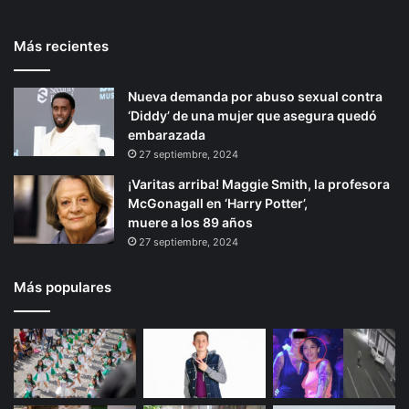
p
o
t
e
r
s
Más recientes
e
p
o
t
b
r
r
á
l
o
Nueva demanda por abuso sexual contra
i
g
e
g
‘Diddy’ de una mujer que asegura quedó
o
i
m
o
embarazada
á
l
r
n
27 septiembre, 2024
t
p
a
¡Varitas arriba! Maggie Smith, la profesora
i
e
McGonagall en ‘Harry Potter’,
c
a
muere a los 89 años
a
d
27 septiembre, 2024
a
o
m
,
b
¿
Más populares
i
q
e
u
n
é
t
l
a
e
l
p