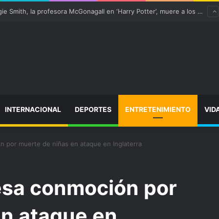
“satisfactoriamente” de una rotura completa del tendón rotuliano
INTERNACIONAL
DEPORTES
ENTRETENIMIENTO
VID
n por muerte de niñas en ataque en Inglaterra
resa conmoción por
en ataque en