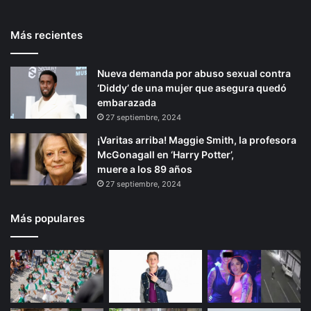
h
e
t
e
T
l
Más recientes
e
p
a
a
b
m
r
á
l
o
Nueva demanda por abuso sexual contra
i
g
e
n
‘Diddy’ de una mujer que asegura quedó
o
i
’
t
embarazada
j
a
r
n
27 septiembre, 2024
u
ñ
a
¡Varitas arriba! Maggie Smith, la profesora
n
a
McGonagall en ‘Harry Potter’,
t
d
muere a los 89 años
o
e
27 septiembre, 2024
a
G
L
u
i
e
Más populares
o
r
n
r
s
e
g
r
a
o
t