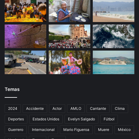
e
Temas
2024
Accidente
Actor
AMLO
Cantante
Clima
Deportes
Estados Unidos
Evelyn Salgado
Fútbol
Guerrero
Internacional
Mario Figueroa
Muere
México