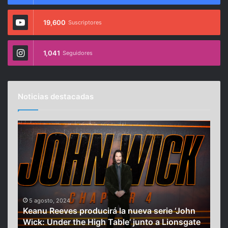
19,600
Suscriptores
1,041
Seguidores
Noticias destacadas
K
D
e
i
a
s
n
m
u
i
R
n
e
u
e
c
5 agosto, 2024
6 
Keanu Reeves producirá la nueva serie ‘John
Dis
v
i
co
Wick: Under the High Table’ junto a Lionsgate
afe
e
ó