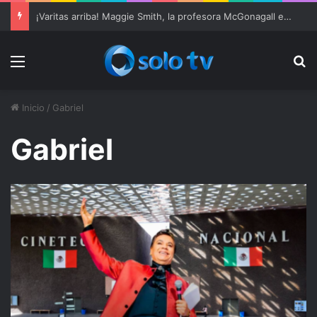
¡Varitas arriba! Maggie Smith, la profesora McGonagall en ‘Harry Potter’, muere a los 89 años
Menu
Bu
Inicio
/
Gabriel
Gabriel