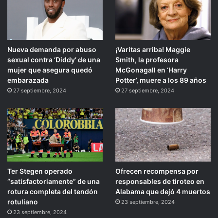
Nueva demanda por abuso
¡Varitas arriba! Maggie
sexual contra ‘Diddy’ de una
Smith, la profesora
mujer que asegura quedó
McGonagall en ‘Harry
embarazada
Potter’, muere a los 89 años
27 septiembre, 2024
27 septiembre, 2024
Ter Stegen operado
Ofrecen recompensa por
“satisfactoriamente” de una
responsables de tiroteo en
rotura completa del tendón
Alabama que dejó 4 muertos
rotuliano
23 septiembre, 2024
23 septiembre, 2024