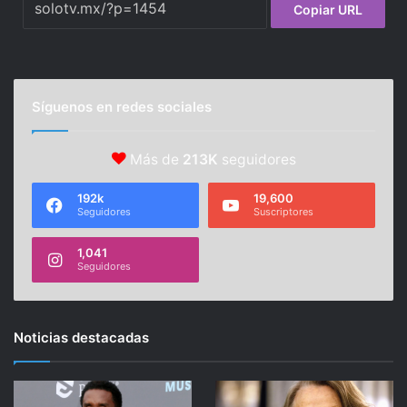
Copiar URL
Síguenos en redes sociales
Más de
213K
seguidores
192k
19,600
Seguidores
Suscriptores
1,041
Seguidores
Noticias destacadas