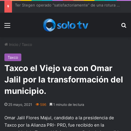
Ter Stegen operado “satisfactoriamente” de una rotura completa del tendón rotuliano
Menu
Bu
Inicio
/
Taxco
Taxco
Taxco el Viejo va con Omar
Jalil por la transformación del
municipio.
25 mayo, 2021
596
1 minuto de lectura
Omar Jalil Flores Majul, candidato a la presidencia de
Taxco por la Alianza PRI- PRD, fue recibido en la