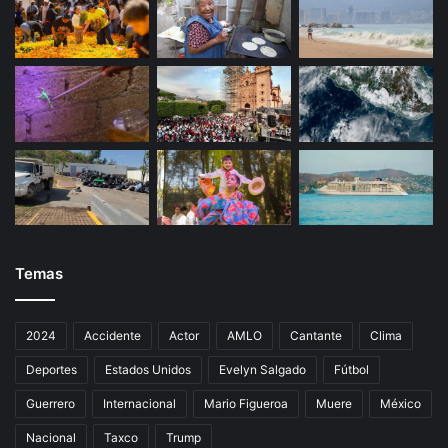
Temas
2024
Accidente
Actor
AMLO
Cantante
Clima
Deportes
Estados Unidos
Evelyn Salgado
Fútbol
Guerrero
Internacional
Mario Figueroa
Muere
México
Nacional
Taxco
Trump