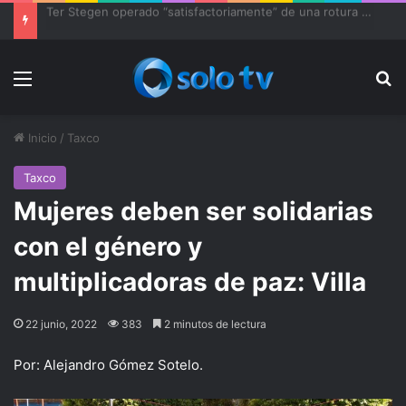
Ter Stegen operado “satisfactoriamente” de una rotura completa del tendón rotuliano
Menu
Bu
Inicio
/
Taxco
Taxco
Mujeres deben ser solidarias
con el género y
multiplicadoras de paz: Villa
22 junio, 2022
383
2 minutos de lectura
Por: Alejandro Gómez Sotelo.