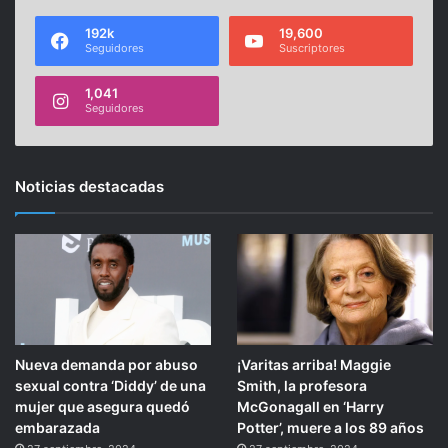
192k
19,600
Seguidores
Suscriptores
1,041
Seguidores
Noticias destacadas
Nueva demanda por abuso
¡Varitas arriba! Maggie
sexual contra ‘Diddy’ de una
Smith, la profesora
mujer que asegura quedó
McGonagall en ‘Harry
embarazada
Potter’, muere a los 89 años