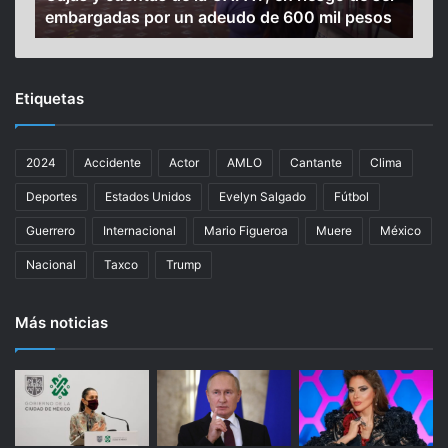
embargadas por un adeudo de 600 mil pesos
su 
n
e
t
r
a
a
s
u
Etiquetas
d
n
e
d
l
e
2024
Accidente
Actor
AMLO
Cantante
Clima
a
l
C
i
Deportes
Estados Unidos
Evelyn Salgado
Fútbol
A
n
P
c
Guerrero
Internacional
Mario Figueroa
Muere
México
A
u
Nacional
Taxco
Trump
T
e
,
n
e
t
Más noticias
n
e
r
”
i
,
e
f
s
a
g
m