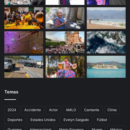
n
t
e
s
u
m
u
e
r
t
e
.
Temas
2024
Accidente
Actor
AMLO
Cantante
Clima
Deportes
Estados Unidos
Evelyn Salgado
Fútbol
Guerrero
Internacional
Mario Figueroa
Muere
México