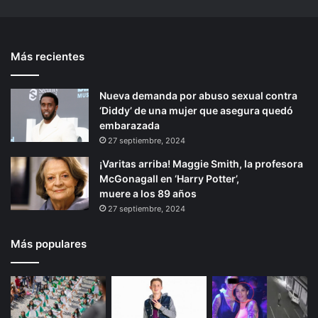
a
e
d
s
n
t
e
i
t
e
u
s
Más recientes
e
p
d
t
o
e
r
á
d
;
Nueva demanda por abuso sexual contra
i
g
e
e
‘Diddy’ de una mujer que asegura quedó
o
i
6
x
embarazada
0
i
r
n
27 septiembre, 2024
0
g
a
¡Varitas arriba! Maggie Smith, la profesora
m
e
McGonagall en ‘Harry Potter’,
i
n
muere a los 89 años
l
j
27 septiembre, 2024
p
u
e
s
s
t
Más populares
o
i
s
c
i
a
a