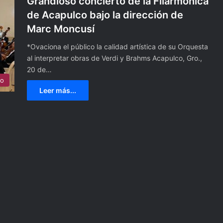
Grandioso concierto de la Filarmónica
de Acapulco bajo la dirección de
Marc Moncusí
*Ovaciona el público la calidad artística de su Orquesta
al interpretar obras de Verdi y Brahms Acapulco, Gro.,
20 de…
ro
Leer más...
P
o
l
i
20 septiembre, 2021
c
Policía local se declara en par
í
de labores, debido a que al ig
a
que sus compañeros de tráns
l
ara lograr tus
y PC no se les han pagado su
o
quincenas
c