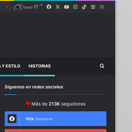
℃
17
Facebook
X
YouTube
Instagram
TikTok
Sidebar
Switch skin
Taxco
Buscar...
A Y ESTILO
HISTORIAS
Síguenos en redes sociales
Más de
213K
seguidores
192k
Seguidores