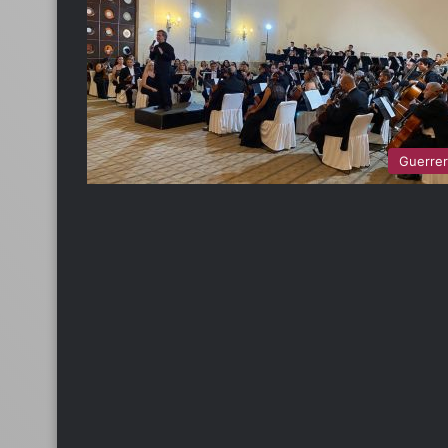
Guerre
E
s
t
r
a
t
e
15 enero, 2024
g
Estrategias p
i
metas
a