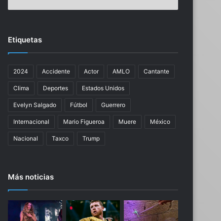
o
e
l
x
u
p
n
r
Etiquetas
t
e
a
s
d
i
2024
Accidente
Actor
AMLO
Cantante
d
d
e
e
Clima
Deportes
Estados Unidos
u
n
n
t
Evelyn Salgado
Fútbol
Guerrero
p
e
Internacional
Mario Figueroa
Muere
México
u
A
e
b
Nacional
Taxco
Trump
b
r
l
a
o
h
Más noticias
u
a
n
m
i
P
d
o
o
n