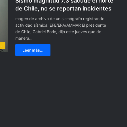
Sismo magnitud 7.3 sacude el norte
de Chile, no se reportan incidentes
magen de archivo de un sismógrafo registrando
actividad sísmica. EFE/EPA/AMMAR El presidente
de Chile, Gabriel Boric, dijo este jueves que de
manera…
al
Leer más...
F
M
I
a
f
i
19 abril, 2024
r
FMI afirma que habló con
m
istra 49 contagios
Ecuador sobre asalto a Embaj
a
vid-19
de México
q