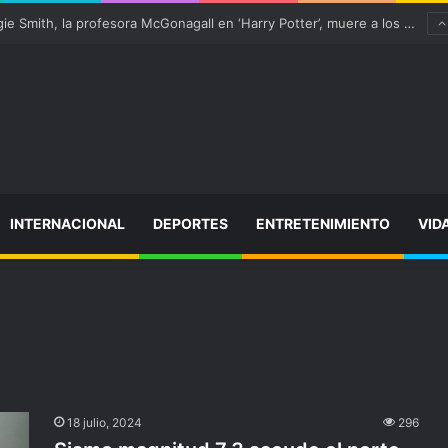
¡Varitas arriba! Maggie Smith, la profesora McGonagall en ‘Harry Potter’, muere a los 89 años
INTERNACIONAL
DEPORTES
ENTRETENIMIENTO
VID
18 julio, 2024
296