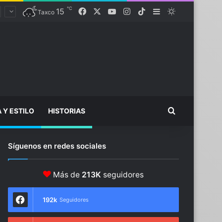
℃
15
Facebook
X
YouTube
Instagram
TikTok
Sidebar
Switch skin
Taxco
Buscar...
A Y ESTILO
HISTORIAS
Síguenos en redes sociales
Más de
213K
seguidores
192k
Seguidores