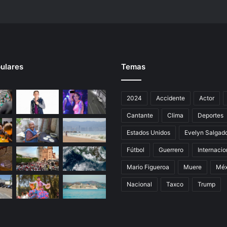
c
o
ulares
Temas
2024
Accidente
Actor
Cantante
Clima
Deportes
Estados Unidos
Evelyn Salgad
Fútbol
Guerrero
Internacio
Mario Figueroa
Muere
Méx
Nacional
Taxco
Trump