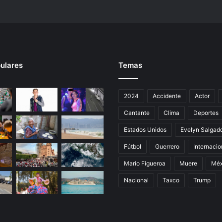
a
r
a
G
o
m
ulares
Temas
i
t
a
2024
Accidente
Actor
p
o
Cantante
Clima
Deportes
r
h
Estados Unidos
Evelyn Salgad
a
Fútbol
Guerrero
Internacio
c
e
Mario Figueroa
Muere
Méx
r
t
Nacional
Taxco
Trump
r
a
m