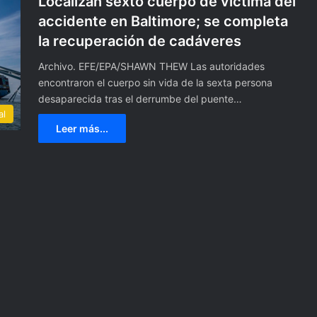
Localizan sexto cuerpo de víctima del
accidente en Baltimore; se completa
la recuperación de cadáveres
Archivo. EFE/EPA/SHAWN THEW Las autoridades
encontraron el cuerpo sin vida de la sexta persona
desaparecida tras el derrumbe del puente…
al
Leer más...
C
r
i
t
i
1 agosto, 2024
c
Critican a producción de “La 
a
ar Olvera se
de los famosos” por no
n
 final de trampolín
sancionar a Gomita por hacer
a
París 2024
trampa
p