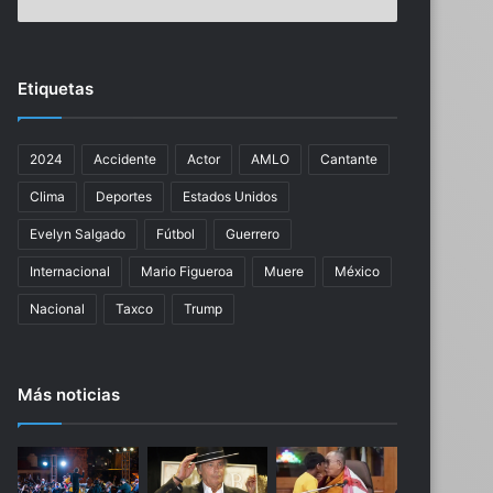
i
r
j
s
a
e
d
r
Etiquetas
e
e
A
f
n
i
2024
Accidente
Actor
AMLO
Cantante
g
c
e
i
Clima
Deportes
Estados Unidos
l
e
i
n
Evelyn Salgado
Fútbol
Guerrero
n
t
Internacional
Mario Figueroa
Muere
México
a
e
J
e
Nacional
Taxco
Trump
o
n
l
t
i
u
Más noticias
e
r
y
u
B
t
r
i
a
n