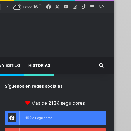
℃
16
Facebook
X
YouTube
Instagram
TikTok
Sidebar
Switch skin
Taxco
Buscar...
A Y ESTILO
HISTORIAS
Síguenos en redes sociales
Más de
213K
seguidores
192k
Seguidores