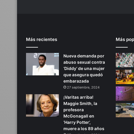
p
i
c
o
d
e
Más recientes
Más pop
P
a
r
Nueva demanda por
í
abuso sexual contra
s
‘Diddy’ de una mujer
2
que asegura quedó
0
embarazada
2
27 septiembre, 2024
4
¡Varitas arriba!
Maggie Smith, la
profesora
McGonagall en
‘Harry Potter’,
muere a los 89 años