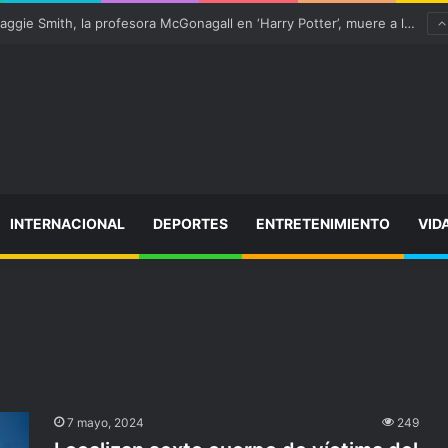
¡Varitas arriba! Maggie Smith, la profesora McGonagall en ‘Harry Potter’, muere a los 89 años
INTERNACIONAL
DEPORTES
ENTRETENIMIENTO
VID
7 mayo, 2024
249