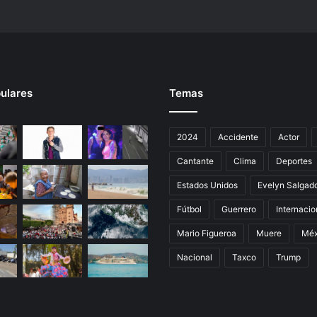
t
o
d
e
D
o
ulares
Temas
l
o
r
2024
Accidente
Actor
e
s
Cantante
Clima
Deportes
Estados Unidos
Evelyn Salgad
Fútbol
Guerrero
Internacio
Mario Figueroa
Muere
Méx
Nacional
Taxco
Trump