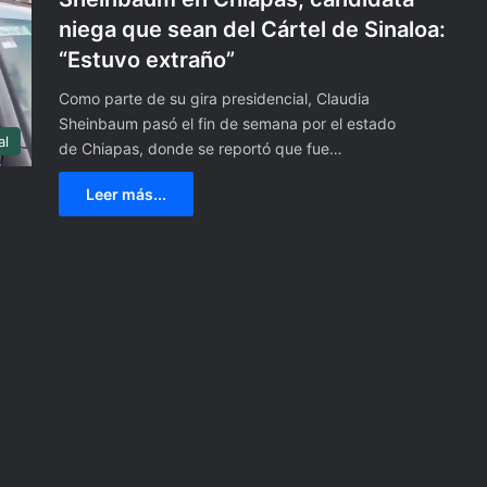
Y
niega que sean del Cártel de Sinaloa:
o
“Estuvo extraño”
r
k
Como parte de su gira presidencial, Claudia
p
Sheinbaum pasó el fin de semana por el estado
a
al
de Chiapas, donde se reportó que fue…
r
a
Leer más...
c
e
l
e
b
r
a
r
e
l
G
r
i