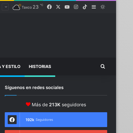
℃
23
Facebook
X
YouTube
Instagram
TikTok
Sidebar
Switch skin
Taxco
Buscar...
A Y ESTILO
HISTORIAS
Síguenos en redes sociales
Más de
213K
seguidores
192k
Seguidores