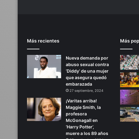
2
5
0
d
ó
l
Más recientes
Más pop
a
r
e
Nueva demanda por
s
abuso sexual contra
‘Diddy’ de una mujer
que asegura quedó
embarazada
27 septiembre, 2024
¡Varitas arriba!
Maggie Smith, la
profesora
McGonagall en
‘Harry Potter’,
muere a los 89 años