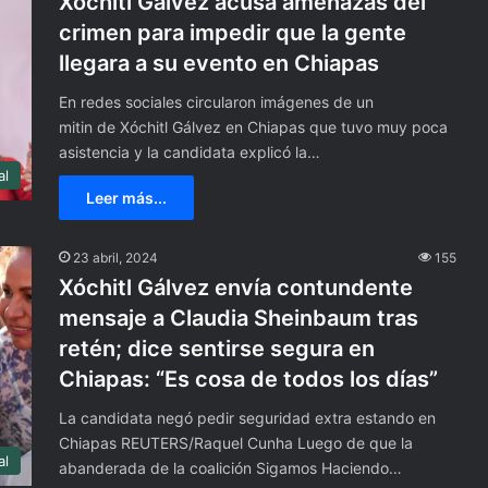
Xóchitl Gálvez acusa amenazas del
crimen para impedir que la gente
llegara a su evento en Chiapas
En redes sociales circularon imágenes de un
mitin de Xóchitl Gálvez en Chiapas que tuvo muy poca
asistencia y la candidata explicó la…
al
Leer más...
23 abril, 2024
155
M
e
Xóchitl Gálvez envía contundente
x
mensaje a Claudia Sheinbaum tras
i
retén; dice sentirse segura en
c
a
Chiapas: “Es cosa de todos los días”
16 septiembre, 2024
n
barato para la final
Mexicanos toman Times Squa
La candidata negó pedir seguridad extra estando en
o
érica cuesta 2 mil
de Nueva York para celebrar e
Chiapas REUTERS/Raquel Cunha Luego de que la
s
al
Grito de Dolores
t
abanderada de la coalición Sigamos Haciendo…