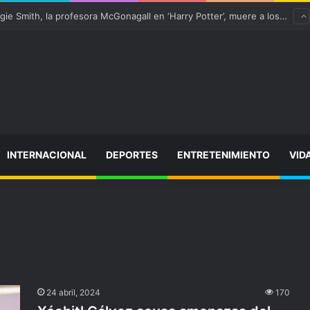
¡Varitas arriba! Maggie Smith, la profesora McGonagall en ‘Harry Potter’, muere a los 89 años
INTERNACIONAL
DEPORTES
ENTRETENIMIENTO
VID
24 abril, 2024
170