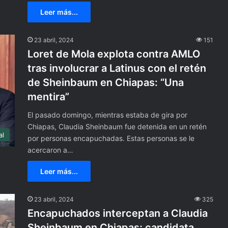
o
m
Leer más...
a
n
23 abril, 2024
151
T
Loret de Mola explota contra AMLO
i
m
tras involucrar a Latinus con el retén
e
de Sheinbaum en Chiapas: “Una
s
mentira”
S
q
El pasado domingo, mientras estaba de gira por
u
Chiapas, Claudia Sheinbaum fue detenida en un retén
a
al
por personas encapuchadas. Estas personas se le
r
acercaron a…
e
d
Leer más...
e
N
u
23 abril, 2024
325
e
Encapuchados interceptan a Claudia
v
a
Sheinbaum en Chiapas; candidata