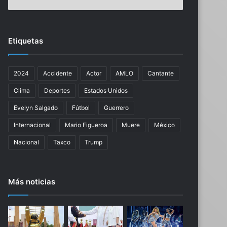
a
a
q
i
u
s
e
r
Etiquetas
r
a
e
e
r
l
2024
Accidente
Actor
AMLO
Cantante
i
í
n
a
Clima
Deportes
Estados Unidos
m
t
i
a
Evelyn Salgado
Fútbol
Guerrero
s
c
Internacional
Mario Figueroa
Muere
México
c
a
u
1
Nacional
Taxco
Trump
i
2
r
0
s
o
Más noticias
e
b
e
j
n
e
l
t
a
i