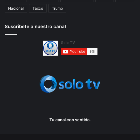
a
d
Nacional
Taxco
Trump
e
e
Suscríbete a nuestro canal
s
t
e
d
e
p
o
r
t
e
Tu canal con sentido.