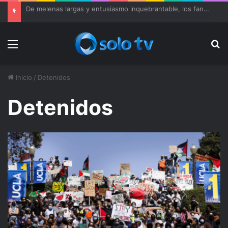
De melenas largas y entusiasmo inquebrantable, los fans de Metallica disfrutan de Mammoth
Menu
Bu
Inicio
/
Detenidos
Detenidos