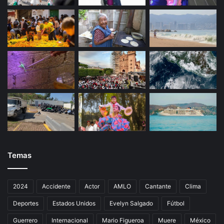
o
r
o
p
c
i
ó
n
p
a
r
a
l
a
p
Temas
r
á
c
2024
Accidente
Actor
AMLO
Cantante
Clima
t
Deportes
Estados Unidos
Evelyn Salgado
Fútbol
i
c
Guerrero
Internacional
Mario Figueroa
Muere
México