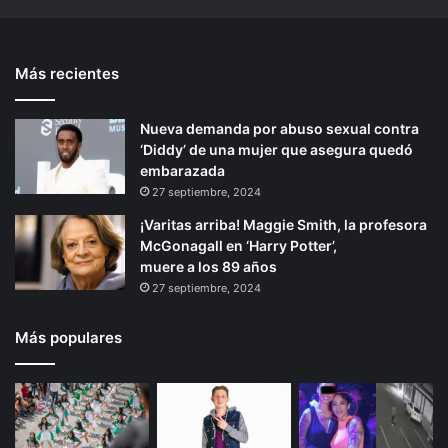
e
s
n
t
s
t
e
r
Más recientes
e
p
e
c
r
á
o
Nueva demanda por abuso sexual contra
i
g
n
‘Diddy’ de una mujer que asegura quedó
o
i
o
embarazada
c
r
n
27 septiembre, 2024
i
a
¡Varitas arriba! Maggie Smith, la profesora
d
McGonagall en ‘Harry Potter’,
o
muere a los 89 años
c
27 septiembre, 2024
o
m
o
Más populares
l
a
m
e
j