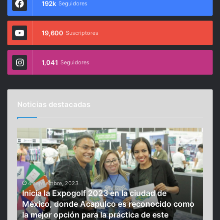
192k
Seguidores
19,600
Suscriptores
1,041
Seguidores
Noticias destacadas
I
T
n
i
i
r
c
o
i
t
4 septiembre, 2023
a
e
Inicia la Expogolf 2023 en la ciudad de
l
o
México, donde Acapulco es reconocido como
a
e
4 
la mejor opción para la práctica de este
Tir
E
n