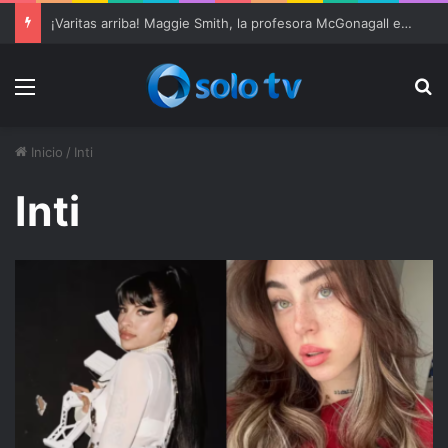
¡Varitas arriba! Maggie Smith, la profesora McGonagall en ‘Harry Potter’, muere a los 89 años
Menu
Bu
Inicio
/
Inti
Inti