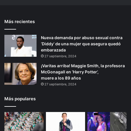
i
n
n
t
o
t
t
e
F
e
Más recientes
e
p
i
s
g
d
r
á
u
e
Nueva demanda por abuso sexual contra
i
g
e
l
‘Diddy’ de una mujer que asegura quedó
o
i
r
o
embarazada
o
s
r
n
27 septiembre, 2024
a
Ó
a
¡Varitas arriba! Maggie Smith, la profesora
s
McGonagall en ‘Harry Potter’,
c
muere a los 89 años
a
27 septiembre, 2024
r
Más populares