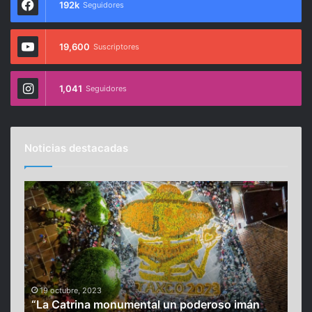
192k
Seguidores
19,600
Suscriptores
1,041
Seguidores
Noticias destacadas
“
C
L
i
a
n
C
t
a
a
t
‘
r
T
i
h
19 octubre, 2023
10
o
“La Catrina monumental un poderoso imán
Cin
n
e