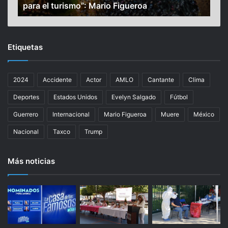
para el turismo”: Mario Figueroa
pla
a
H
m
o
o
l
n
d
Etiquetas
u
o
m
v
e
e
2024
Accidente
Actor
AMLO
Cantante
Clima
n
r
t
s
Deportes
Estados Unidos
Evelyn Salgado
Fútbol
a
’
l
e
Guerrero
Internacional
Mario Figueroa
Muere
México
u
n
Nacional
Taxco
Trump
n
f
p
r
o
e
Más noticias
d
n
e
t
r
a
o
a
s
c
o
u