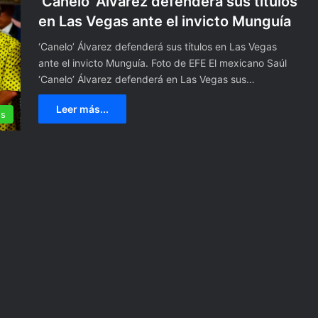
‘Canelo’ Álvarez defenderá sus títulos
en Las Vegas ante el invicto Munguía
‘Canelo’ Álvarez defenderá sus títulos en Las Vegas
ante el invicto Munguía. Foto de EFE El mexicano Saúl
‘Canelo’ Álvarez defenderá en Las Vegas sus…
Leer más...
es
‘
O
p
p
e
n
h
11 marzo, 2024
e
dables para
‘Oppenheimer’, la triunfadora 
i
ño Nuevo.
los Óscar con siete premios
m