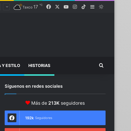
℃
17
Facebook
X
YouTube
Instagram
TikTok
Sidebar
Switch skin
Taxco
Buscar...
A Y ESTILO
HISTORIAS
Síguenos en redes sociales
Más de
213K
seguidores
192k
Seguidores