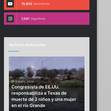
19,600
Suscriptores
1,041
Seguidores
Noticias destacadas
C
E
o
l
n
h
g
o
6 julio, 2024
r
m
El hombre m
14 enero, 2024
e
b
Congresista de EE.UU.
Mukesh Amb
s
r
responsabiliza a Texas de
celebrar u
i
e
en
muerte de 2 niños y una mujer
hijo. Esto 
s
m
en el río Grande
saber
t
á