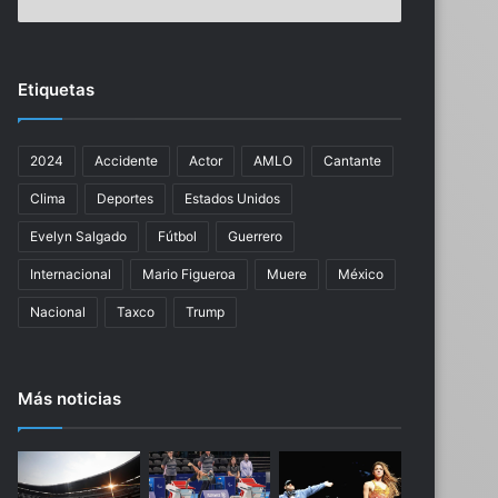
a
s
d
r
e
i
E
c
Etiquetas
E
o
.
d
U
e
2024
Accidente
Actor
AMLO
Cantante
U
A
.
s
Clima
Deportes
Estados Unidos
r
i
e
a
Evelyn Salgado
Fútbol
Guerrero
s
,
Internacional
Mario Figueroa
Muere
México
p
M
o
u
Nacional
Taxco
Trump
n
k
s
e
a
s
Más noticias
b
h
i
A
l
m
i
b
z
a