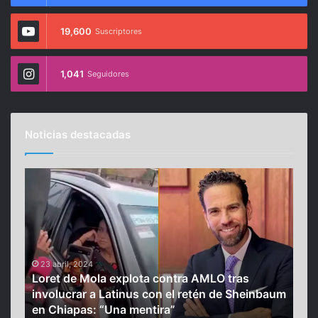
19,600
Suscriptores
1,041
Seguidores
Noticias destacadas
L
Z
o
i
r
h
e
u
t
a
d
t
e
23 abril, 2024
a
de
Loret de Mola explota contra AMLO tras
M
n
22
involucrar a Latinus con el retén de Sheinbaum
Zih
o
e
en Chiapas: “Una mentira”
rut
l
j