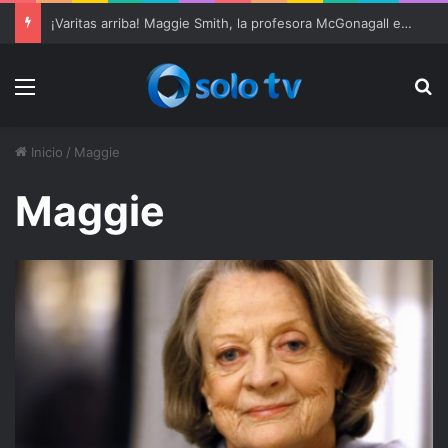
¡Varitas arriba! Maggie Smith, la profesora McGonagall en ‘Harry Potter’, muere a los 89 años
Menu
Bu
Inicio
/
Maggie
Maggie