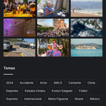
h
i
a
p
a
s
:
“
U
n
a
m
e
n
Temas
t
i
r
2024
Accidente
Actor
AMLO
Cantante
Clima
a
Deportes
Estados Unidos
Evelyn Salgado
Fútbol
”
Guerrero
Internacional
Mario Figueroa
Muere
México