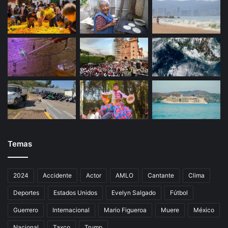
Temas
2024
Accidente
Actor
AMLO
Cantante
Clima
Deportes
Estados Unidos
Evelyn Salgado
Fútbol
Guerrero
Internacional
Mario Figueroa
Muere
México
Nacional
Taxco
Trump