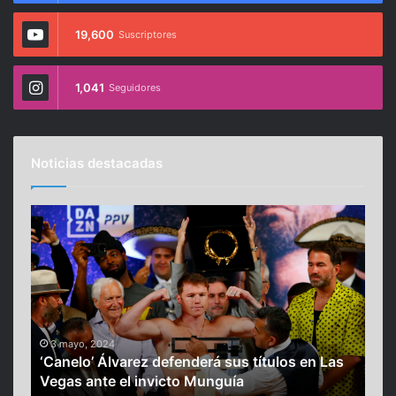
19,600
Suscriptores
1,041
Seguidores
Noticias destacadas
‘
P
C
a
a
r
n
í
e
s
l
2
e
o
0
’
2
3 mayo, 2024
31
‘Canelo’ Álvarez defenderá sus títulos en Las
Par
Á
4
Vegas ante el invicto Munguía
dob
l
: