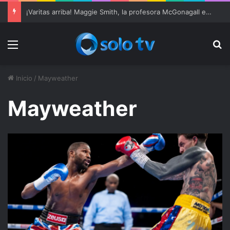
¡Varitas arriba! Maggie Smith, la profesora McGonagall en ‘Harry Potter’, muere a los 89 años
Menu
Bu
Inicio
/
Mayweather
Mayweather