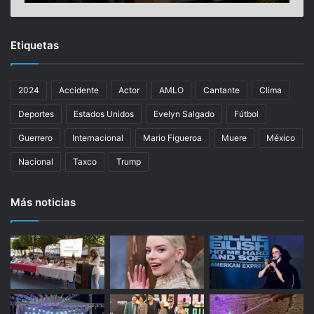
v
N
a
a
r
d
Etiquetas
e
a
z
l
d
y
2024
Accidente
Actor
AMLO
Cantante
Clima
e
A
f
l
Deportes
Estados Unidos
Evelyn Salgado
Fútbol
e
c
n
a
Guerrero
Internacional
Mario Figueroa
Muere
México
d
r
Nacional
Taxco
Trump
e
a
r
z
á
,
Más noticias
s
e
u
l
s
i
t
m
í
i
t
n
u
a
l
d