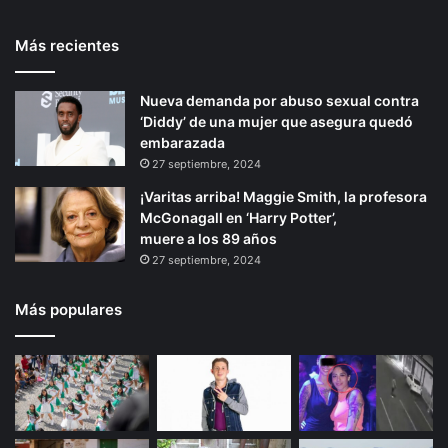
i
t
e
c
Más recientes
e
p
t
o
r
á
M
Nueva demanda por abuso sexual contra
i
g
u
‘Diddy’ de una mujer que asegura quedó
o
i
n
embarazada
g
r
n
27 septiembre, 2024
u
a
¡Varitas arriba! Maggie Smith, la profesora
í
McGonagall en ‘Harry Potter’,
a
muere a los 89 años
27 septiembre, 2024
Más populares