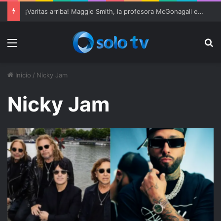
¡Varitas arriba! Maggie Smith, la profesora McGonagall en ‘Harry Potter’, muere a los 89 años
Menu
Bu
Inicio
/
Nicky Jam
Nicky Jam