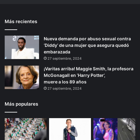
p
n
t
i
t
e
f
Más recientes
e
p
a
l
r
á
l
Nueva demanda por abuso sexual contra
i
g
ó
‘Diddy’ de una mujer que asegura quedó
o
i
d
embarazada
o
r
n
27 septiembre, 2024
s
a
¡Varitas arriba! Maggie Smith, la profesora
p
McGonagall en ‘Harry Potter’,
e
muere a los 89 años
n
27 septiembre, 2024
a
l
e
Más populares
s