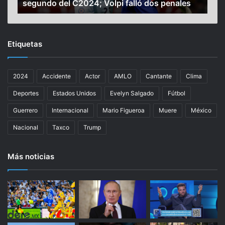
segundo del C2024; Volpi falló dos penales
20
a
e
n
l
a
G
e
r
Etiquetas
n
a
T
n
o
P
2024
Accidente
Actor
AMLO
Cantante
Clima
l
r
u
e
Deportes
Estados Unidos
Evelyn Salgado
Fútbol
c
m
a
i
Guerrero
Internacional
Mario Figueroa
Muere
México
y
o
Nacional
Taxco
Trump
l
d
e
e
a
A
Más noticias
r
r
r
a
e
b
b
i
a
a
t
S
a
a