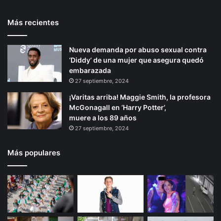
n
t
e
j
Más recientes
e
p
a
d
r
á
e
Nueva demanda por abuso sexual contra
i
g
G
‘Diddy’ de una mujer que asegura quedó
o
i
a
embarazada
z
r
n
27 septiembre, 2024
a
a
¡Varitas arriba! Maggie Smith, la profesora
McGonagall en ‘Harry Potter’,
muere a los 89 años
27 septiembre, 2024
Más populares