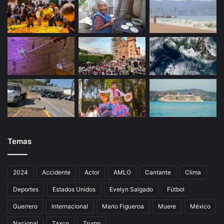
Temas
2024
Accidente
Actor
AMLO
Cantante
Clima
Deportes
Estados Unidos
Evelyn Salgado
Fútbol
Guerrero
Internacional
Mario Figueroa
Muere
México
Nacional
Taxco
Trump