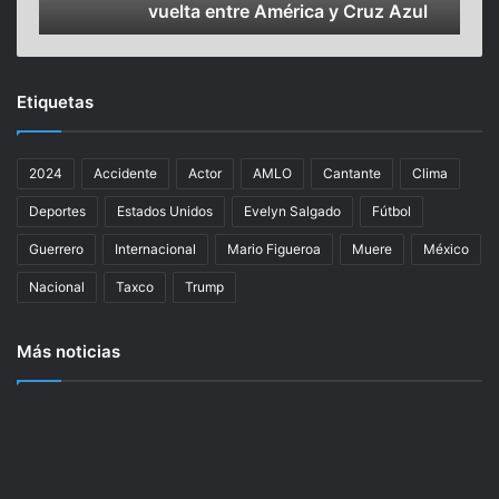
vuelta entre América y Cruz Azul
Mex
s
v
t
i
o
p
s
i
Etiquetas
d
e
e
r
l
d
2024
Accidente
Actor
AMLO
Cantante
Clima
o
e
s
b
Deportes
Estados Unidos
Evelyn Salgado
Fútbol
b
a
o
t
Guerrero
Internacional
Mario Figueroa
Muere
México
l
a
Nacional
Taxco
Trump
e
l
t
l
o
a
Más noticias
s
c
p
o
a
n
r
t
a
r
f
a