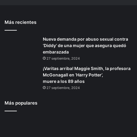
c
a
n
t
a
P
t
e
y
r
Más recientes
e
p
C
o
r
p
r
á
u
i
Nueva demanda por abuso sexual contra
i
g
z
e
‘Diddy’ de una mujer que asegura quedó
o
i
A
d
embarazada
z
a
r
n
27 septiembre, 2024
u
d
a
¡Varitas arriba! Maggie Smith, la profesora
l
I
McGonagall en ‘Harry Potter’,
n
muere a los 89 años
d
27 septiembre, 2024
u
s
t
Más populares
r
i
a
l