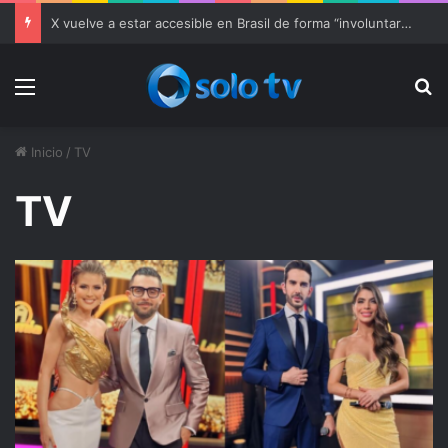
X vuelve a estar accesible en Brasil de forma “involuntaria”; multan a la red social de nuevo
Menu
Bu
Inicio
/
TV
TV