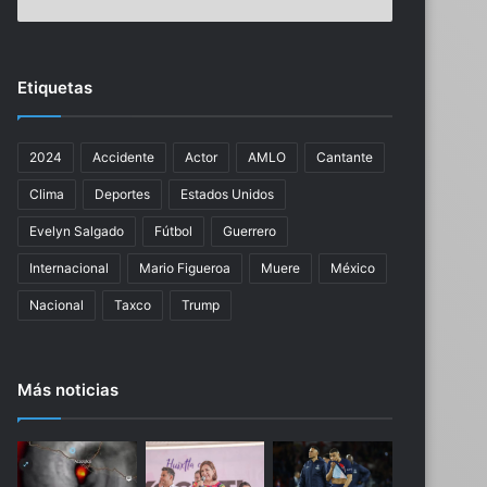
s
o
b
s
a
i
r
n
Etiquetas
a
t
t
e
o
r
2024
Accidente
Actor
AMLO
Cantante
p
c
a
e
Clima
Deportes
Estados Unidos
r
p
a
t
Evelyn Salgado
Fútbol
Guerrero
l
a
Internacional
Mario Figueroa
Muere
México
a
n
f
a
Nacional
Taxco
Trump
i
C
n
l
a
a
Más noticias
l
u
d
d
e
i
l
a
a
S