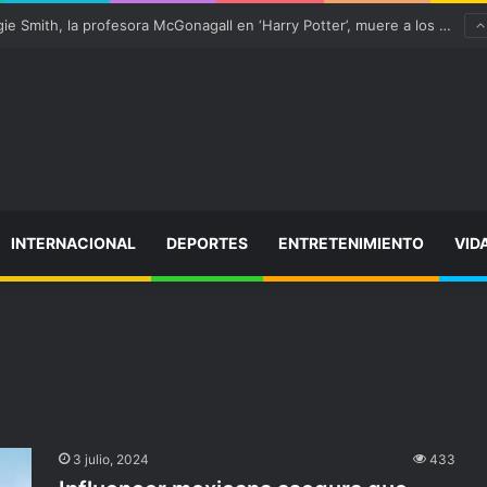
¡Varitas arriba! Maggie Smith, la profesora McGonagall en ‘Harry Potter’, muere a los 89 años
INTERNACIONAL
DEPORTES
ENTRETENIMIENTO
VID
3 julio, 2024
433