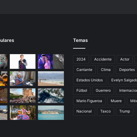
a
I
n
d
í
g
ulares
Temas
e
n
a
2024
Accidente
Actor
e
n
Cantante
Clima
Deportes
M
é
Estados Unidos
Evelyn Salgad
x
Fútbol
Guerrero
Internacio
i
c
Mario Figueroa
Muere
Méx
o
Nacional
Taxco
Trump