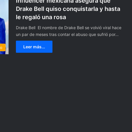
Influencer mexicana asegura que
Drake Bell quiso conquistarla y hasta
le regaló una rosa
Drake Bell El nombre de Drake Bell se volvió viral hace
un par de meses tras contar el abuso que sufrió por…
Leer más...
to
C
o
l
o
c
a
3 agosto, 2021
n
Colocan decoración
d
eras divertidas de
prehispánica por 500 años de 
e
efrescado
Resistencia Indígena en Méxi
c