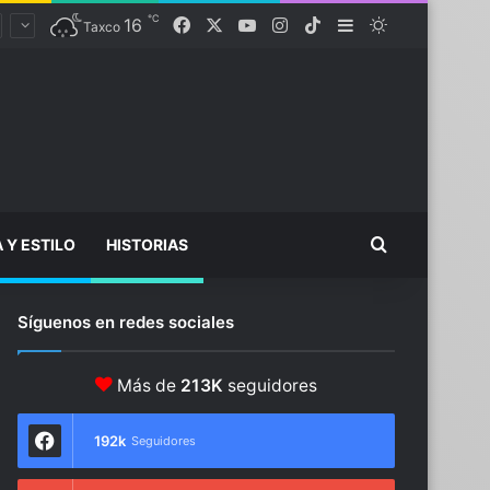
℃
16
Facebook
X
YouTube
Instagram
TikTok
Sidebar
Switch skin
Taxco
Buscar...
A Y ESTILO
HISTORIAS
Síguenos en redes sociales
Más de
213K
seguidores
192k
Seguidores