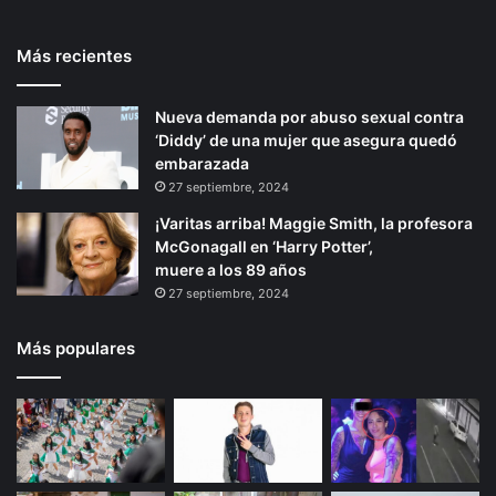
e
l
t
e
d
Más recientes
e
p
i
s
r
á
c
Nueva demanda por abuso sexual contra
i
g
u
‘Diddy’ de una mujer que asegura quedó
o
i
r
embarazada
s
r
n
27 septiembre, 2024
o
a
¡Varitas arriba! Maggie Smith, la profesora
d
McGonagall en ‘Harry Potter’,
e
muere a los 89 años
B
27 septiembre, 2024
i
d
e
Más populares
n