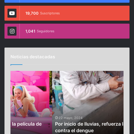
19,700
Suscriptores
1,041
Seguidores
Noticias destacadas
P
“
o
E
r
s
i
h
n
o
i
r
c
a
i
d
22 mayo, 2024
7 
Por inicio de lluvias, refuerza la SSG acciones
“Es
o
e
contra el dengue
ase
d
d