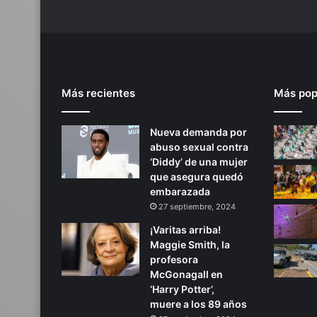
a
s
o
s
”
:
Más recientes
Más pop
M
a
r
Nueva demanda por
i
abuso sexual contra
o
‘Diddy’ de una mujer
F
que asegura quedó
i
embarazada
g
27 septiembre, 2024
u
e
¡Varitas arriba!
r
Maggie Smith, la
o
profesora
a
McGonagall en
.
‘Harry Potter’,
muere a los 89 años