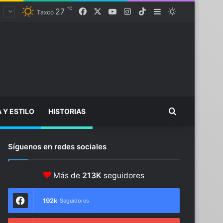
℃
27
Facebook
X
YouTube
Instagram
TikTok
Sidebar
Switch skin
Taxco
Buscar...
A Y ESTILO
HISTORIAS
Síguenos en redes sociales
Más de
213K
seguidores
192k
Seguidores