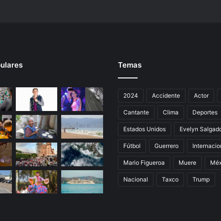
i
c
o
ulares
Temas
2024
Accidente
Actor
Cantante
Clima
Deportes
Estados Unidos
Evelyn Salgad
Fútbol
Guerrero
Internacio
Mario Figueroa
Muere
Méx
Nacional
Taxco
Trump