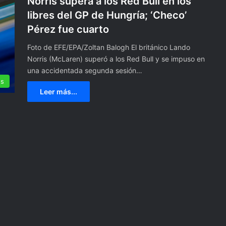
Norris supera a los Red Bull en los
libres del GP de Hungría; ‘Checo’
Pérez fue cuarto
Foto de EFE/EPA/Zoltan Balogh El británico Lando
Norris (McLaren) superó a los Red Bull y se impuso en
una accidentada segunda sesión…
es
Leer más...
C
a
n
a
d
á
n
 plano” en escuelas
28 agosto, 2024
i
tica la tasa de
Canadá niega querer inmiscui
e
 Figueroa.
en la política interior de Méxi
g