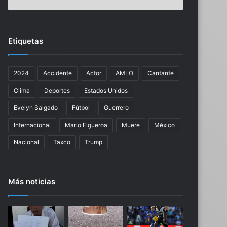
u
o
t
p
i
a
n
s
Etiquetas
o
i
s
n
p
s
2024
Accidente
Actor
AMLO
Cantante
a
t
r
a
Clima
Deportes
Estados Unidos
a
n
u
t
Evelyn Salgado
Fútbol
Guerrero
n
á
Internacional
Mario Figueroa
Muere
México
d
n
í
e
Nacional
Taxco
Trump
a
a
e
s
x
;
Más noticias
i
P
t
r
o
o
s
f
o
e