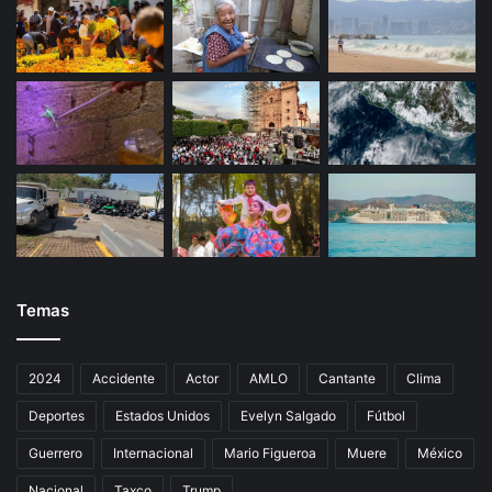
Temas
2024
Accidente
Actor
AMLO
Cantante
Clima
Deportes
Estados Unidos
Evelyn Salgado
Fútbol
Guerrero
Internacional
Mario Figueroa
Muere
México
Nacional
Taxco
Trump