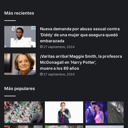
f
r
t
e
e
t
Más recientes
e
p
p
o
r
d
r
á
i
e
Nueva demanda por abuso sexual contra
i
g
s
A
‘Diddy’ de una mujer que asegura quedó
o
i
c
embarazada
a
r
n
27 septiembre, 2024
p
a
¡Varitas arriba! Maggie Smith, la profesora
u
McGonagall en ‘Harry Potter’,
l
muere a los 89 años
c
27 septiembre, 2024
o
Más populares