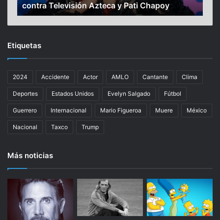
contra Televisión Azteca y Pati Chapoy
Ac
v
t
i
o
g
r
a
i
Etiquetas
n
d
a
a
o
d
2024
Accidente
Actor
AMLO
Cantante
Clima
t
e
r
s
Deportes
Estados Unidos
Evelyn Salgado
Fútbol
a
s
i
o
Guerrero
Internacional
Mario Figueroa
Muere
México
n
b
Nacional
Taxco
Trump
s
r
t
e
a
l
Más noticias
n
a
c
p
i
r
a
e
e
s
n
e