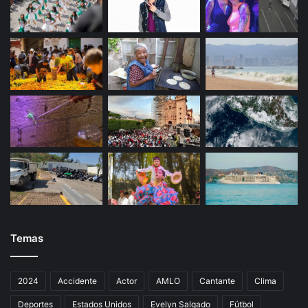
c
o
Temas
2024
Accidente
Actor
AMLO
Cantante
Clima
Deportes
Estados Unidos
Evelyn Salgado
Fútbol