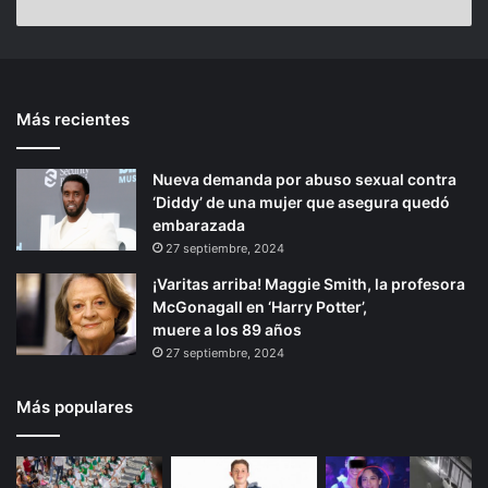
n
F
a
n
A
o
n
t
z
n
t
d
t
e
e
o
Más recientes
e
p
c
e
r
á
a
n
Nueva demanda por abuso sexual contra
y
p
i
g
‘Diddy’ de una mujer que asegura quedó
P
l
o
i
embarazada
a
a
r
n
t
y
27 septiembre, 2024
i
a
a
¡Varitas arriba! Maggie Smith, la profesora
C
s
McGonagall en ‘Harry Potter’,
h
d
muere a los 89 años
a
e
27 septiembre, 2024
p
A
o
c
Más populares
y
a
p
u
l