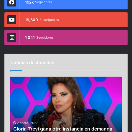
192k
Seguidores
19,600
Suscriptores
1,041
Seguidores
Noticias destacadas
G
A
l
l
o
e
r
r
i
t
a
a
T
n
16
Ale
r
a
2 enero, 2023
Gloria Trevi gana otra instancia en demanda
fe
e
u