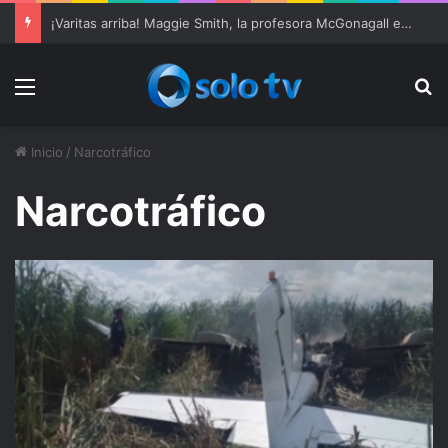
¡Varitas arriba! Maggie Smith, la profesora McGonagall en ‘Harry Potter’, muere a los 89 años
Menu
Bu
Inicio
/
Narcotráfico
Narcotráfico