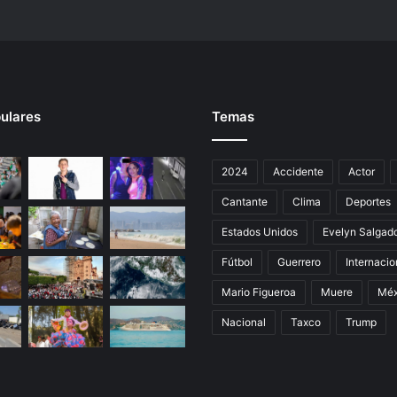
f
i
c
o
.
ulares
Temas
2024
Accidente
Actor
Cantante
Clima
Deportes
Estados Unidos
Evelyn Salgad
Fútbol
Guerrero
Internacio
Mario Figueroa
Muere
Méx
Nacional
Taxco
Trump