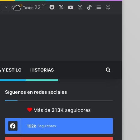
℃
22
Facebook
X
YouTube
Instagram
TikTok
Sidebar
Switch skin
Taxco
Buscar...
A Y ESTILO
HISTORIAS
Síguenos en redes sociales
Más de
213K
seguidores
192k
Seguidores