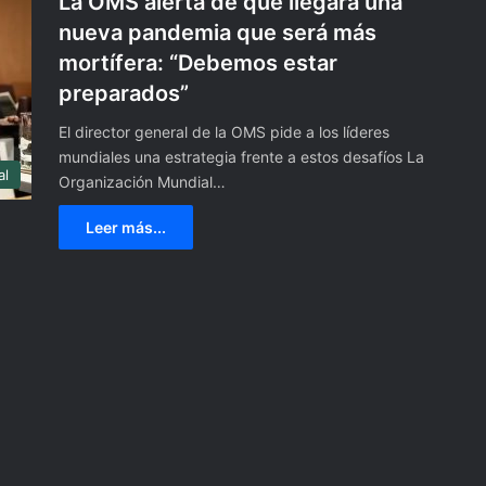
La OMS alerta de que llegará una
nueva pandemia que será más
mortífera: “Debemos estar
preparados”
El director general de la OMS pide a los líderes
mundiales una estrategia frente a estos desafíos La
al
Organización Mundial…
Leer más...
O
T
I
S
:
E
4 noviembre, 2023
l
OTIS: El huracán más fuerte y
h
te de lotería alusivo
devastador de la historia del
u
gico de Taxco.
pacífico.
r