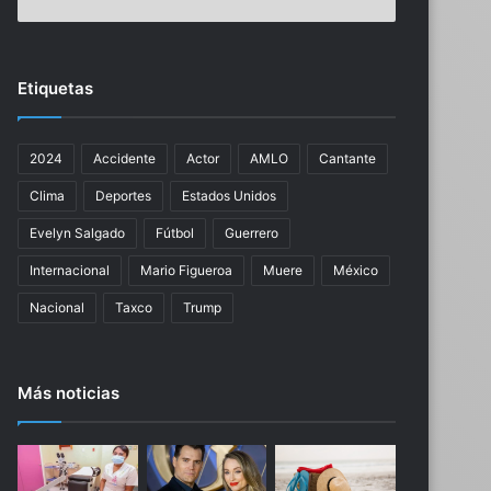
n
A
e
m
r
é
a
r
Etiquetas
l
i
d
c
e
a
2024
Accidente
Actor
AMLO
Cantante
G
s
u
e
Clima
Deportes
Estados Unidos
e
m
r
i
Evelyn Salgado
Fútbol
Guerrero
r
d
Internacional
Mario Figueroa
Muere
México
e
e
r
n
Nacional
Taxco
Trump
o
e
i
n
n
e
Más noticias
v
l
e
j
s
u
t
e
i
g