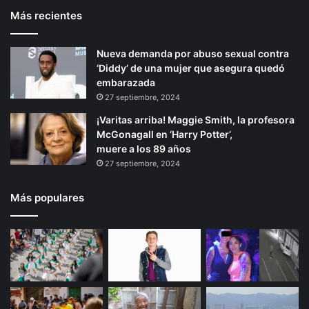
Más recientes
e
p
r
á
Nueva demanda por abuso sexual contra
i
g
‘Diddy’ de una mujer que asegura quedó
o
i
embarazada
r
n
27 septiembre, 2024
a
¡Varitas arriba! Maggie Smith, la profesora
McGonagall en ‘Harry Potter’,
muere a los 89 años
27 septiembre, 2024
Más populares