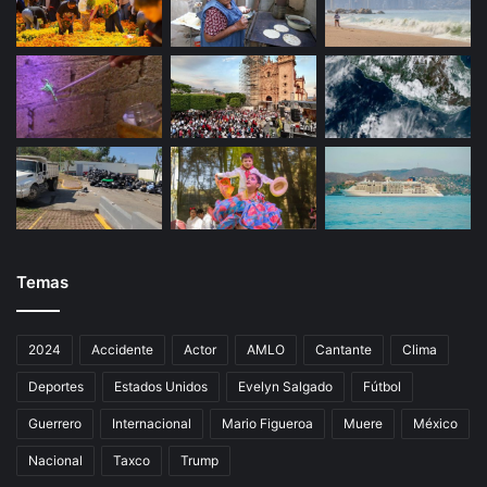
Temas
2024
Accidente
Actor
AMLO
Cantante
Clima
Deportes
Estados Unidos
Evelyn Salgado
Fútbol
Guerrero
Internacional
Mario Figueroa
Muere
México
Nacional
Taxco
Trump