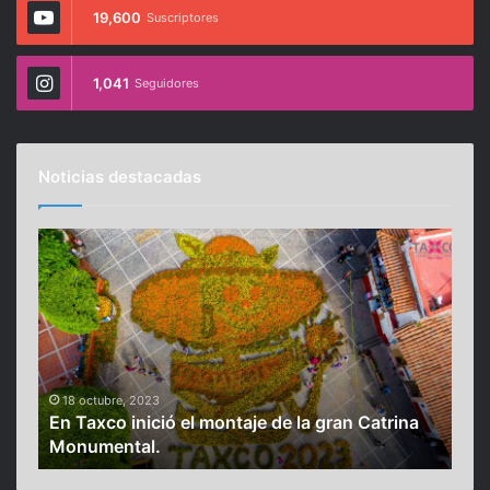
19,600
Suscriptores
1,041
Seguidores
Noticias destacadas
E
M
n
u
T
r
a
i
x
ó
c
e
o
l
i
i
18 octubre, 2023
14
por
En Taxco inició el montaje de la gran Catrina
Mur
n
n
Monumental.
añ
i
f
c
l