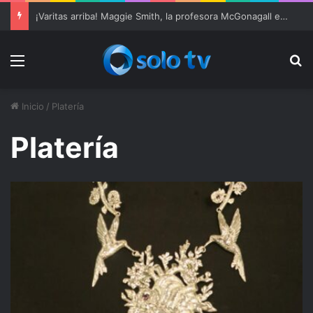
¡Varitas arriba! Maggie Smith, la profesora McGonagall en ‘Harry Potter’, muere a los 89 años
Menu
Bu
Inicio
/
Platería
Platería