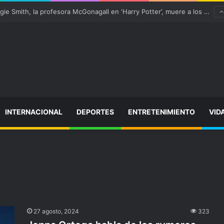
¡Varitas arriba! Maggie Smith, la profesora McGonagall en ‘Harry Potter’, muere a los 89 años
INTERNACIONAL
DEPORTES
ENTRETENIMIENTO
VID
27 agosto, 2024
323