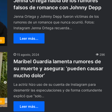
Jenna Ortega habla de los rumores
falsos de romance con Johnny Depp
Jenna Ortega y Johnny Depp fueron víctimas de los
rumores de un romance que nunca ocurrió. Fotos:
Instagram Jenna Ortega recuerda…
Leer más...
to
15 agosto, 2024
296
M
Maribel Guardia lamenta rumores de
é
su muerte y asegura: ‘pueden causar
x
mucho dolor’
i
c
La actriz hizo uso de su cuenta de Instagram para
o
1 febrero, 2024
desmentir las especulaciones y de forma contundente
r
egura” bienes de
México recupera 30 piezas
explicó que “solo…
e
 aceptó cargos por
arqueológicas de Los Ángeles
to
c
en EE.UU.
EE.UU.
Leer más...
u