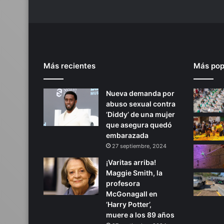
a
r
c
o
t
r
Más recientes
Más pop
á
f
i
Nueva demanda por
c
abuso sexual contra
o
‘Diddy’ de una mujer
e
que asegura quedó
n
embarazada
E
27 septiembre, 2024
E
.
¡Varitas arriba!
U
Maggie Smith, la
U
profesora
.
McGonagall en
‘Harry Potter’,
muere a los 89 años