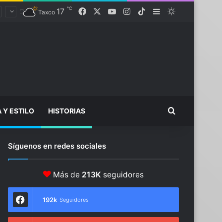
℃
17
Facebook
X
YouTube
Instagram
TikTok
Sidebar
Switch skin
Taxco
Buscar...
A Y ESTILO
HISTORIAS
Síguenos en redes sociales
Más de
213K
seguidores
192k
Seguidores