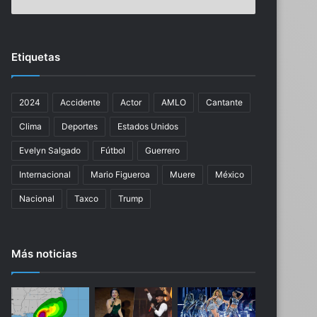
i
e
r
d
a
e
r
l
Etiquetas
d
B
e
o
f
e
2024
Accidente
Actor
AMLO
Cantante
r
i
e
n
Clima
Deportes
Estados Unidos
n
g
t
7
Evelyn Salgado
Fútbol
Guerrero
e
3
Internacional
Mario Figueroa
Muere
México
a
7
l
M
Nacional
Taxco
Trump
o
A
s
X
c
,
Más noticias
o
u
m
n
e
o
r
m
c
á