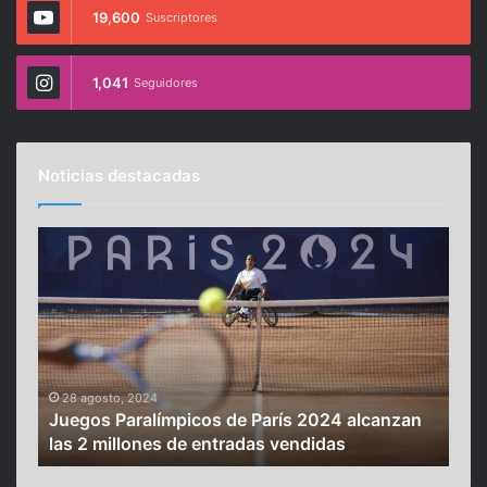
19,600
Suscriptores
1,041
Seguidores
Noticias destacadas
J
A
u
d
e
i
g
ó
o
s
s
a
P
l
a
a
28 agosto, 2024
3 
n
Juegos Paralímpicos de París 2024 alcanzan
Adi
r
s
ate
las 2 millones de entradas vendidas
ret
a
s
l
o