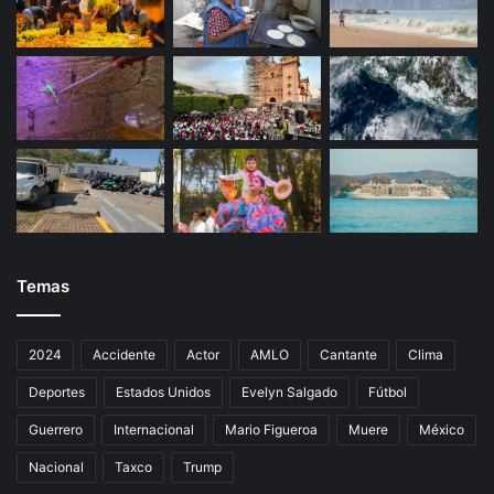
d
Temas
2024
Accidente
Actor
AMLO
Cantante
Clima
Deportes
Estados Unidos
Evelyn Salgado
Fútbol
Guerrero
Internacional
Mario Figueroa
Muere
México
Nacional
Taxco
Trump