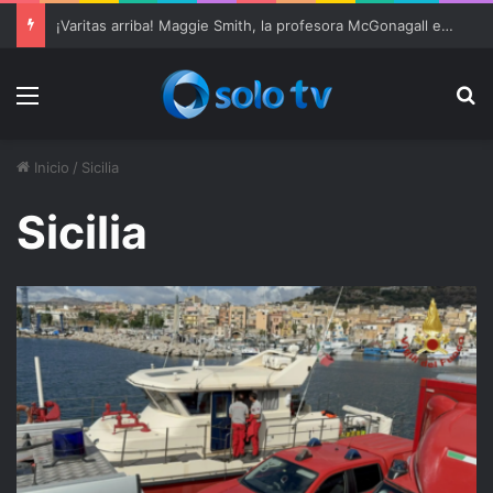
¡Varitas arriba! Maggie Smith, la profesora McGonagall en ‘Harry Potter’, muere a los 89 años
Menu
Bu
Inicio
/
Sicilia
Sicilia