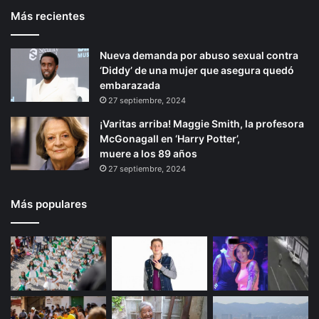
r
o
Más recientes
e
p
a
p
d
o
r
á
a
r
Nueva demanda por abuso sexual contra
i
g
s
d
‘Diddy’ de una mujer que asegura quedó
o
i
v
a
embarazada
e
ñ
r
n
27 septiembre, 2024
n
i
a
¡Varitas arriba! Maggie Smith, la profesora
d
n
McGonagall en ‘Harry Potter’,
i
a
muere a los 89 años
d
s
27 septiembre, 2024
a
p
s
a
r
Más populares
a
l
a
s
a
l
u