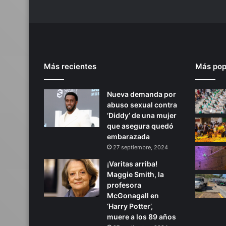
s
i
o
n
a
l
Más recientes
Más pop
Nueva demanda por
abuso sexual contra
‘Diddy’ de una mujer
que asegura quedó
embarazada
27 septiembre, 2024
¡Varitas arriba!
Maggie Smith, la
profesora
McGonagall en
‘Harry Potter’,
muere a los 89 años