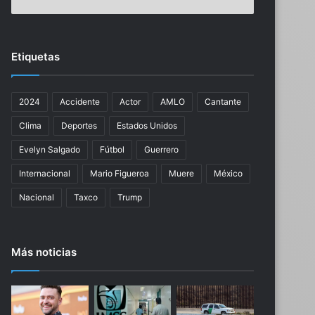
a
a
r
t
J
a
a
l
Etiquetas
l
a
i
v
l
i
2024
Accidente
Actor
AMLO
Cantante
u
c
n
t
Clima
Deportes
Estados Unidos
P
o
l
r
Evelyn Salgado
Fútbol
Guerrero
a
i
Internacional
Mario Figueroa
Muere
México
n
a
d
d
Nacional
Taxco
Trump
e
e
T
l
u
P
Más noticias
r
S
i
G
s
s
m
o
o
b