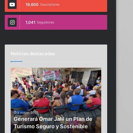
19,600
Suscriptores
1,041
Seguidores
Noticias destacadas
G
M
e
b
n
a
e
p
r
p
a
é
28 diciembre, 
r
r
as
Mbappé resc
8 mayo, 2021
á
e
de
Generará Omar Jalil un Plan de
PSG sobre 
O
s
ero
Turismo Seguro y Sostenible
liga france
m
c