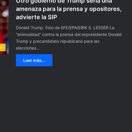
Otro gobierno de Trump sería una
amenaza para la prensa y opositores,
advierte la SIP
Donald Trump. Foto de EFE/EPA/ERIK S. LESSER La
“animosidad” contra la prensa del expresidente Donald
Trump y precandidato republicano para las
al
elecciones…
Leer más...
E
n
t
r
e
g
8 agosto, 2022
a
 Barcelona
Entrega Evelyn Salgado Póliz
E
ani Alves en
de Seguro de Vida del Fondo 
v
isional
Apoyo a Periodistas en Guerr
e