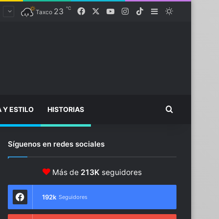
℃
23
Facebook
X
YouTube
Instagram
TikTok
Sidebar
Switch skin
Taxco
Buscar...
A Y ESTILO
HISTORIAS
Síguenos en redes sociales
Más de
213K
seguidores
192k
Seguidores