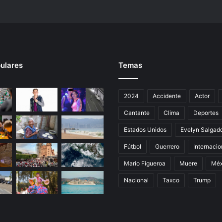
o
y
o
a
P
e
ulares
Temas
r
i
o
2024
Accidente
Actor
d
i
Cantante
Clima
Deportes
s
t
Estados Unidos
Evelyn Salgad
a
Fútbol
Guerrero
Internacio
s
e
Mario Figueroa
Muere
Méx
n
G
Nacional
Taxco
Trump
u
e
r