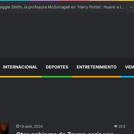
¡Varitas arriba! Maggie Smith, la profesora McGonagall en ‘Harry Potter’, muere a los 89 años
INTERNACIONAL
DEPORTES
ENTRETENIMIENTO
VID
19 abril, 2024
203