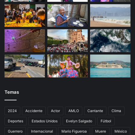
a
n
l
a
s
p
l
a
y
a
s
d
e
A
c
Temas
a
p
u
2024
Accidente
Actor
AMLO
Cantante
Clima
l
Deportes
Estados Unidos
Evelyn Salgado
Fútbol
c
o
Guerrero
Internacional
Mario Figueroa
Muere
México