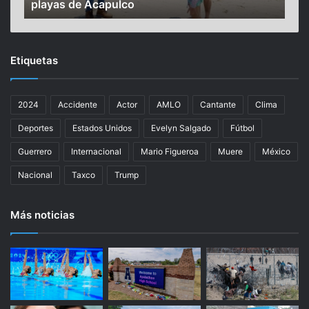
playas de Acapulco
y u
r
o
r
c
e
u
r
t
Etiquetas
o
a
r
n
e
”
2024
Accidente
Actor
AMLO
Cantante
Clima
a
s
l
i
Deportes
Estados Unidos
Evelyn Salgado
Fútbol
i
e
z
t
Guerrero
Internacional
Mario Figueroa
Muere
México
a
e
Nacional
Taxco
Trump
r
m
e
e
c
n
Más noticias
o
o
r
r
r
e
i
s
d
,
o
t
s
r