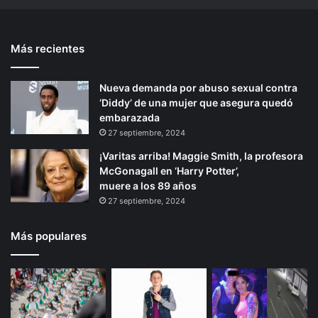
n
a
n
t
a
l
t
e
l
b
Más recientes
e
p
o
e
s
r
r
á
t
c
Nueva demanda por abuso sexual contra
i
g
u
a
‘Diddy’ de una mujer que asegura quedó
o
i
r
e
embarazada
i
n
r
n
27 septiembre, 2024
s
S
a
¡Varitas arriba! Maggie Smith, la profesora
t
o
McGonagall en ‘Harry Potter’,
a
n
muere a los 89 años
s
o
27 septiembre, 2024
q
r
u
a
e
Más populares
v
i
s
i
t