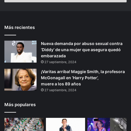
a
n
n
G
n
t
u
t
e
e
Más recientes
e
p
r
r
r
á
e
Nueva demanda por abuso sexual contra
i
g
r
‘Diddy’ de una mujer que asegura quedó
o
i
o
embarazada
r
n
27 septiembre, 2024
a
¡Varitas arriba! Maggie Smith, la profesora
McGonagall en ‘Harry Potter’,
muere a los 89 años
27 septiembre, 2024
Más populares