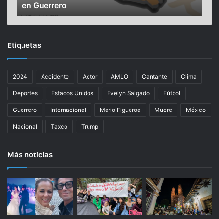
en Guerrero
pró
a
R
n
P
1
C
8
G
Etiquetas
8
R
c
O
a
p
2024
Accidente
Actor
AMLO
Cantante
Clima
s
o
o
r
Deportes
Estados Unidos
Evelyn Salgado
Fútbol
s
l
a
l
Guerrero
Internacional
Mario Figueroa
Muere
México
c
u
Nacional
Taxco
Trump
t
v
i
i
v
a
Más noticias
o
s
s
f
d
u
e
e
C
r
o
t