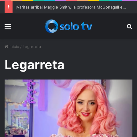
¡Varitas arriba! Maggie Smith, la profesora McGonagall en ‘Harry Potter’, muere a los 89 años
Menu
Bu
Inicio
/
Legarreta
Legarreta