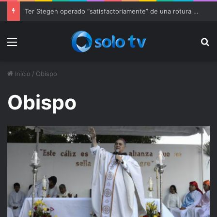
Ter Stegen operado “satisfactoriamente” de una rotura completa del tendón rotuliano
Menu
Bu
Inicio
/
Obispo
Obispo