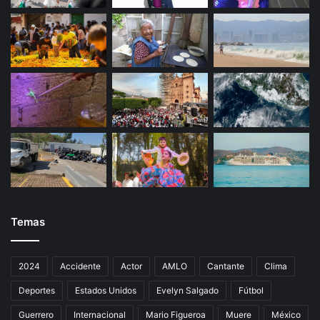
u
e
v
o
Temas
2024
Accidente
Actor
AMLO
Cantante
Clima
Deportes
Estados Unidos
Evelyn Salgado
Fútbol
Guerrero
Internacional
Mario Figueroa
Muere
México