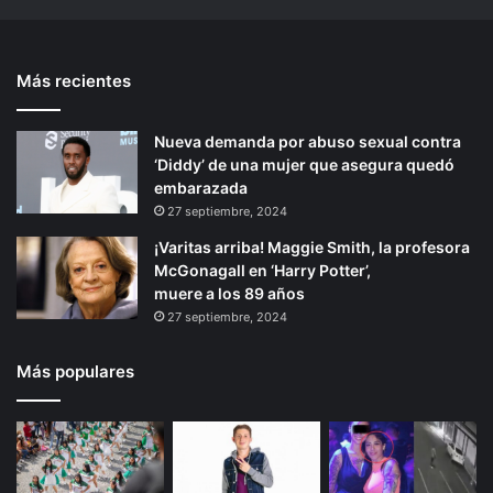
m
n
t
u
t
e
l
Más recientes
e
p
t
a
r
á
n
Nueva demanda por abuso sexual contra
i
g
a
‘Diddy’ de una mujer que asegura quedó
o
i
l
embarazada
a
r
n
27 septiembre, 2024
r
a
¡Varitas arriba! Maggie Smith, la profesora
e
McGonagall en ‘Harry Potter’,
d
muere a los 89 años
s
27 septiembre, 2024
o
c
i
Más populares
a
l
d
e
n