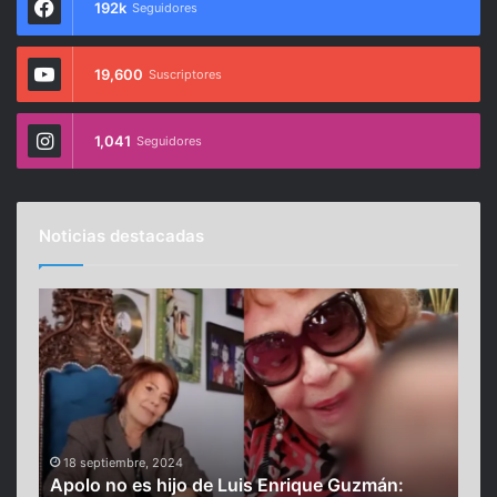
192k
Seguidores
19,600
Suscriptores
1,041
Seguidores
Noticias destacadas
A
“
p
S
o
e
l
m
o
e
n
v
o
i
12
“Se
e
n
18 septiembre, 2024
Apolo no es hijo de Luis Enrique Guzmán:
Nig
s
i