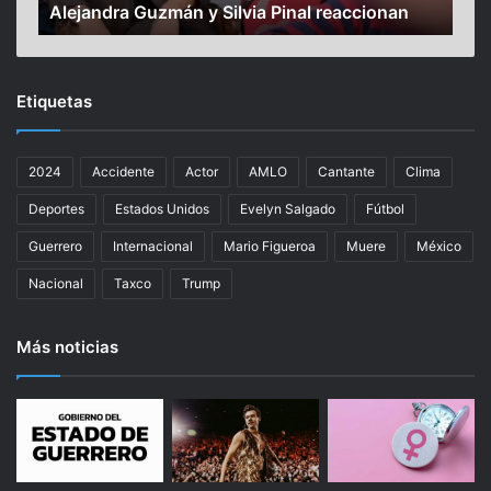
Alejandra Guzmán y Silvia Pinal reaccionan
pa
h
e
i
r
j
o
o
n
Etiquetas
d
t
e
o
L
d
2024
Accidente
Actor
AMLO
Cantante
Clima
u
o
i
s
Deportes
Estados Unidos
Evelyn Salgado
Fútbol
s
j
E
u
Guerrero
Internacional
Mario Figueroa
Muere
México
n
n
Nacional
Taxco
Trump
r
t
i
o
q
s
Más noticias
u
”
e
:
G
P
u
o
z
n
m
c