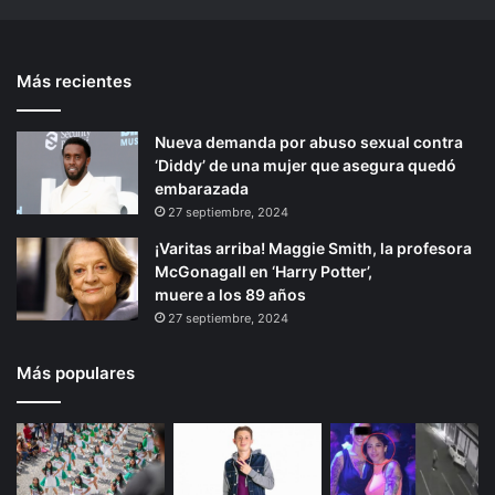
v
r
n
t
i
o
t
e
a
s
Más recientes
e
p
P
t
i
r
r
á
n
o
Nueva demanda por abuso sexual contra
i
g
a
g
‘Diddy’ de una mujer que asegura quedó
o
i
l
o
embarazada
r
l
r
n
27 septiembre, 2024
e
p
a
¡Varitas arriba! Maggie Smith, la profesora
a
e
McGonagall en ‘Harry Potter’,
c
a
muere a los 89 años
c
d
27 septiembre, 2024
i
o
o
,
n
¿
Más populares
a
q
n
u
é
l
e