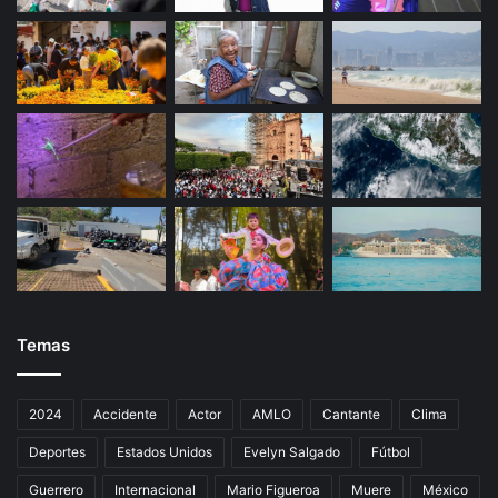
p
a
s
ó
?
Temas
2024
Accidente
Actor
AMLO
Cantante
Clima
Deportes
Estados Unidos
Evelyn Salgado
Fútbol
Guerrero
Internacional
Mario Figueroa
Muere
México