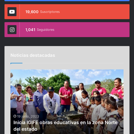
19,600
Suscriptores
1,041
Seguidores
Noticias destacadas
I
M
n
e
i
x
c
i
i
c
a
a
I
n
G
o
19 junio, 2023
16
5:
Inicia IGIFE obras educativas en la zona Norte
Me
I
s
del estado
Yor
F
t