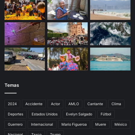
Temas
2024
Accidente
Actor
AMLO
Cantante
Clima
Deportes
Estados Unidos
Evelyn Salgado
Fútbol
Guerrero
Internacional
Mario Figueroa
Muere
México
Nacional
Taxco
Trump