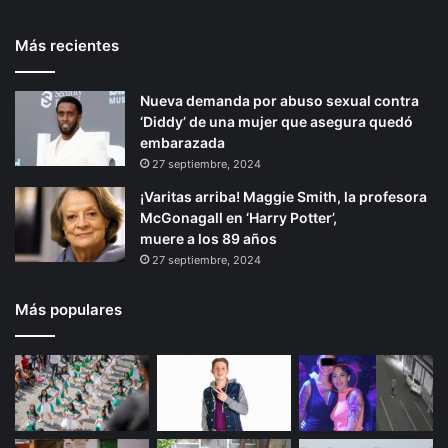
t
t
e
o
Más recientes
e
p
d
e
r
á
D
Nueva demanda por abuso sexual contra
i
g
o
‘Diddy’ de una mujer que asegura quedó
o
i
l
embarazada
o
r
n
27 septiembre, 2024
r
a
¡Varitas arriba! Maggie Smith, la profesora
e
McGonagall en ‘Harry Potter’,
s
muere a los 89 años
27 septiembre, 2024
Más populares