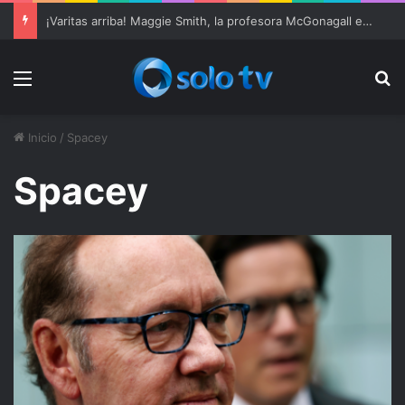
¡Varitas arriba! Maggie Smith, la profesora McGonagall en ‘Harry Potter’, muere a los 89 años
Menu
Bu
Inicio
/
Spacey
Spacey