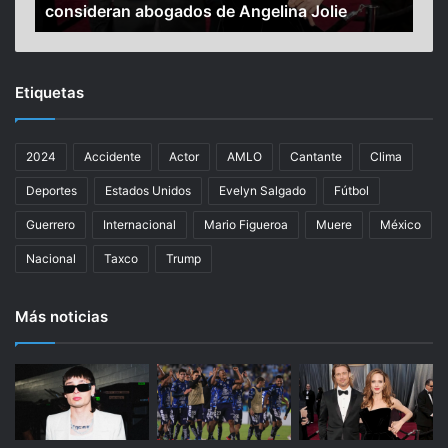
consideran abogados de Angelina Jolie
que
g
r
e
g
n
a
c
a
Etiquetas
i
s
a
u
d
h
2024
Accidente
Actor
AMLO
Cantante
Clima
e
i
B
j
Deportes
Estados Unidos
Evelyn Salgado
Fútbol
r
o
a
r
Guerrero
Internacional
Mario Figueroa
Muere
México
d
e
Nacional
Taxco
Trump
P
c
i
i
t
é
Más noticias
t
n
e
n
s
a
a
c
b
i
u
d