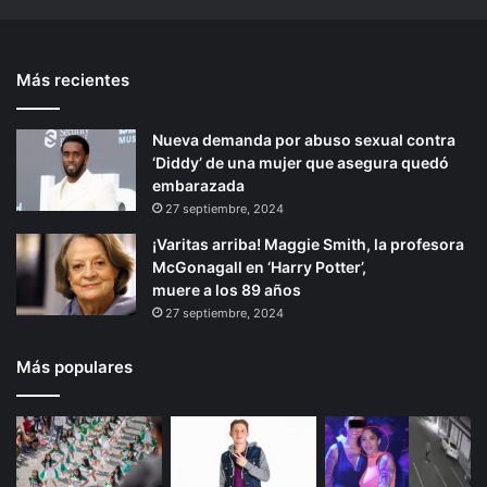
s
e
n
t
d
n
t
e
e
N
Más recientes
e
p
A
u
n
e
r
á
g
v
Nueva demanda por abuso sexual contra
i
g
e
o
‘Diddy’ de una mujer que asegura quedó
o
i
l
L
embarazada
i
e
r
n
27 septiembre, 2024
n
ó
a
¡Varitas arriba! Maggie Smith, la profesora
a
n
McGonagall en ‘Harry Potter’,
J
y
muere a los 89 años
o
n
27 septiembre, 2024
l
o
i
r
e
e
Más populares
g
r
e
s
a