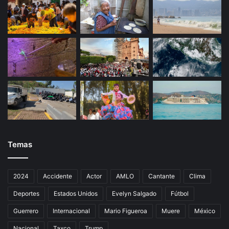
Temas
2024
Accidente
Actor
AMLO
Cantante
Clima
Deportes
Estados Unidos
Evelyn Salgado
Fútbol
Guerrero
Internacional
Mario Figueroa
Muere
México
Nacional
Taxco
Trump