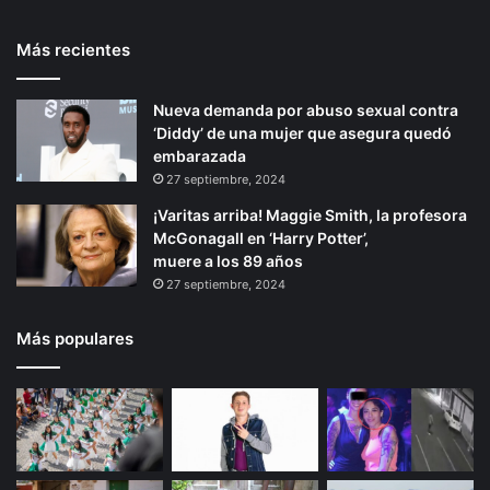
P
t
e
o
Más recientes
e
p
r
l
r
á
a
Nueva demanda por abuso sexual contra
i
g
c
‘Diddy’ de una mujer que asegura quedó
o
i
u
embarazada
l
r
n
27 septiembre, 2024
t
a
¡Varitas arriba! Maggie Smith, la profesora
u
McGonagall en ‘Harry Potter’,
r
muere a los 89 años
a
27 septiembre, 2024
’
Más populares