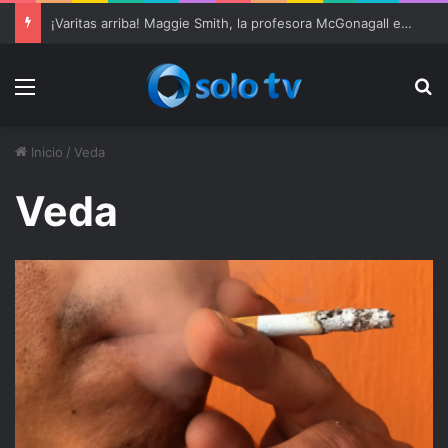
¡Varitas arriba! Maggie Smith, la profesora McGonagall en ‘Harry Potter’, muere a los 89 años
Menu
Bu
Inicio
/
Veda
Veda