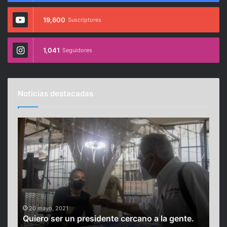
19,600
Suscriptores
1,041
Seguidores
Noticias destacadas
Q
L
u
a
i
N
e
F
r
L
o
c
s
e
e
l
12
La 
r
e
20 mayo, 2021
r’!
Quiero ser un presidente cercano a la gente.
lat
u
b