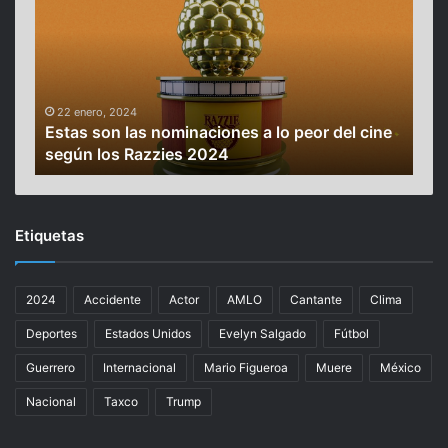
t
m
a
a
s
r
s
a
o
d
n
e
22 enero, 2024
24
Estas son las nominaciones a lo peor del cine
Cá
l
D
según los Razzies 2024
Amp
a
i
s
p
n
u
o
t
Etiquetas
m
a
i
d
n
o
2024
Accidente
Actor
AMLO
Cantante
Clima
a
s
c
a
Deportes
Estados Unidos
Evelyn Salgado
Fútbol
i
p
o
r
Guerrero
Internacional
Mario Figueroa
Muere
México
n
u
Nacional
Taxco
Trump
e
e
s
b