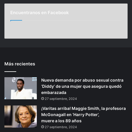
R
e
g
g
a
n
Encuentranos en Facebook
i
u
z
e
z
r
n
i
i
a
a
e
e
l
a
n
s
2
n
t
0
t
e
2
Más recientes
e
p
4
r
á
Nueva demanda por abuso sexual contra
i
g
‘Diddy’ de una mujer que asegura quedó
o
i
embarazada
r
n
27 septiembre, 2024
a
¡Varitas arriba! Maggie Smith, la profesora
McGonagall en ‘Harry Potter’,
muere a los 89 años
27 septiembre, 2024