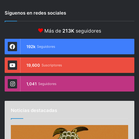
Síguenos en redes sociales
Más de
213K
seguidores
192k
Seguidores
19,600
Suscriptores
1,041
Seguidores
Noticias destacadas
E
C
s
á