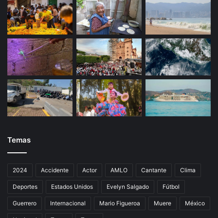
1
7
m
i
l
p
e
s
o
s
Temas
2024
Accidente
Actor
AMLO
Cantante
Clima
Deportes
Estados Unidos
Evelyn Salgado
Fútbol
Guerrero
Internacional
Mario Figueroa
Muere
México