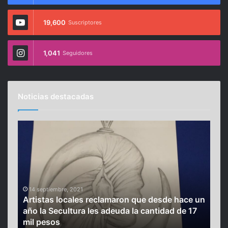
19,600
Suscriptores
1,041
Seguidores
Noticias destacadas
A
S
r
u
t
b
i
e
s
p
t
r
a
14 septiembre, 2021
e
a
Artistas locales reclamaron que desde hace un
s
c
año la Secultura les adeuda la cantidad de 17
l
i
27
mil pesos
Sub
o
o