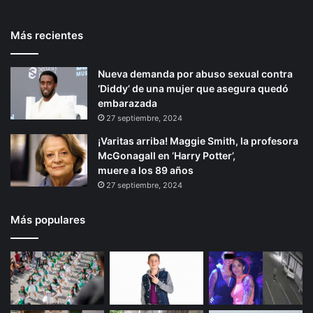
l
t
e
e
Más recientes
e
p
s
a
r
á
d
Nueva demanda por abuso sexual contra
i
g
e
‘Diddy’ de una mujer que asegura quedó
o
i
u
embarazada
d
r
n
27 septiembre, 2024
a
a
¡Varitas arriba! Maggie Smith, la profesora
l
McGonagall en ‘Harry Potter’,
a
muere a los 89 años
c
27 septiembre, 2024
a
n
t
Más populares
i
d
a
d
d
e