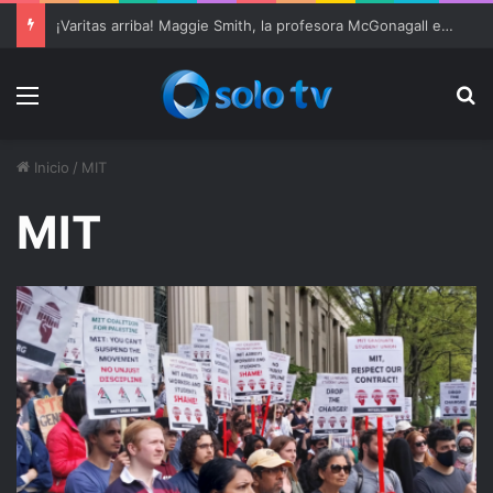
¡Varitas arriba! Maggie Smith, la profesora McGonagall en ‘Harry Potter’, muere a los 89 años
Menu
Bu
Inicio
/
MIT
MIT